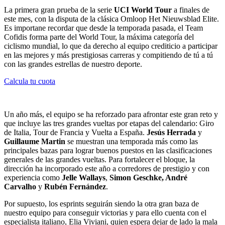
La primera gran prueba de la serie
UCI World Tour
a finales de
este mes, con la disputa de la clásica Omloop Het Nieuwsblad Elite.
Es importane recordar que desde la temporada pasada, el Team
Cofidis forma parte del World Tour, la máxima categoría del
ciclismo mundial, lo que da derecho al equipo crediticio a participar
en las mejores y más prestigiosas carreras y compitiendo de tú a tú
con las grandes estrellas de nuestro deporte.
Calcula tu cuota
Un año más, el equipo se ha reforzado para afrontar este gran reto y
que incluye las tres grandes vueltas por etapas del calendario: Giro
de Italia, Tour de Francia y Vuelta a España.
Jes
ús
Herrada
y
Guillaume
Martin
se muestran una temporada más como las
principales bazas para lograr buenos puestos en las clasificaciones
generales de las grandes vueltas. Para fortalecer el bloque, la
dirección ha incorporado este año a corredores de prestigio y con
experiencia como
Jelle
Wallays
,
Simon
Ge
s
chke
, André
Carvalho
y
Rub
é
n
Fern
ández
.
Por supuesto, los esprints seguirán siendo la otra gran baza de
nuestro equipo para conseguir victorias y para ello cuenta con el
especialista italiano, Elia Viviani, quien espera dejar de lado la mala