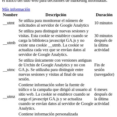
el tráfico del sitio web para decisiones de marketing informadas.
Más información
Nombre
Descripción
Duración
Se utiliza para monitorear el número de
__utmt
10 minutos
solicitudes al servidor de Google Analytics
Se utiliza para distinguir nuevas sesiones y
visitas. Esta cookie se establece cuando se
30 minutos
carga la biblioteca javascript GA.js y no
después de
__utmb
existe una cookie __utmb. La cookie se
la última
actualiza cada vez que se envían datos al
actividad
servidor de Google Analytics.
Se utiliza únicamente con versiones antiguas
de Urchin de Google Analytics y no con
Fin de
__utmc
GA.js. Se utilizaba para distinguir entre
sesión
nuevas sesiones y visitas al final de una
(navegador)
sesión.
Contiene información sobre la fuente de
tráfico o la campaña que dirigió al usuario al
6 meses
sitio web. La cookie se establece cuando se
después de
__utmz
carga el javascript GA.js y se actualiza
la última
cuando se envían datos al servidor de Google
actividad
Analytics.
Contiene información personalizada