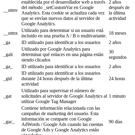
establecida por el desarrollador web a través
2 años
del método _setCustomVar en Google
después de
__utmv
Analytics. Esta cookie se actualiza cada vez
la última
que se envían nuevos datos al servidor de
actividad
Google Analytics.
Utilizado para determinar si un usuario está
__utmx
18 meses
incluido en una prueba A / B o multivariante.
_ga
ID utilizado para identificar a los usuarios
2 años
Utilizado por Google Analytics para
30
_gali
determinar qué enlaces en una página están
segundos
siendo clicados
_ga_
ID utilizado para identificar a los usuarios
2 años
ID utilizado para identificar a los usuarios
_gid
durante 24 horas después de la última
24 horas
actividad
Utilizado para supervisar el número de
_gat
solicitudes al servidor de Google Analytics al
1 minuto
utilizar Google Tag Manager
Contiene información relacionada con las
campañas de marketing del usuario. Esta
información se comparte con Google
_gac_
90 días
AdWords / Google Ads cuando las cuentas
de Google Ads y Google Analytics están