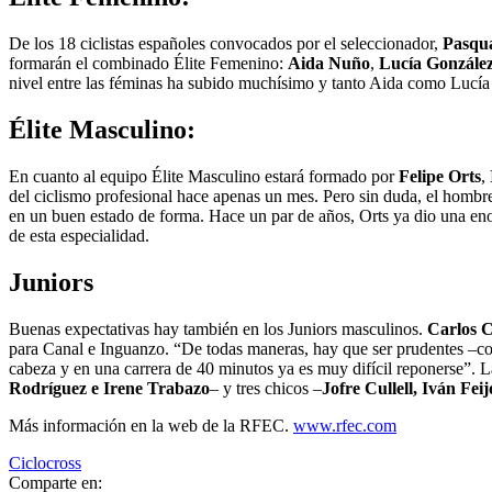
De los 18 ciclistas españoles convocados por el seleccionador,
Pasqu
formarán el combinado Élite Femenino:
Aida
Nuño
,
Lucía
Gonzále
nivel entre las féminas ha subido muchísimo y tanto Aida como Lucía
Élite Masculino:
En cuanto al equipo Élite Masculino estará formado por
Felipe
Orts
,
del ciclismo profesional hace apenas un mes. Pero sin duda, el hombre f
en un buen estado de forma. Hace un par de años, Orts ya dio una enorm
de esta especialidad.
Juniors
Buenas expectativas hay también en los Juniors masculinos.
Carlos
C
para Canal e Inguanzo. “De todas maneras, hay que ser prudentes –co
cabeza y en una carrera de 40 minutos ya es muy difícil reponerse”. L
Rodríguez e Irene Trabazo
– y tres chicos –
Jofre Cullell, Iván Fe
Más información en la web de la RFEC.
www.rfec.com
Ciclocross
Comparte en: