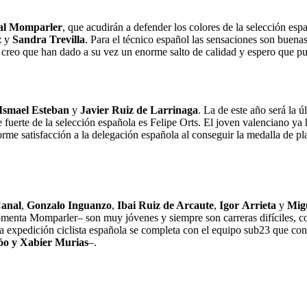
al
Momparler
, que acudirán a defender los colores de la selección espa
z
y
Sandra
Trevilla
. Para el técnico español las sensaciones son buena
 creo que han dado a su vez un enorme salto de calidad y espero que p
Ismael
Esteban
y
Javier Ruiz de Larrinaga
. La de este año será la 
uerte de la selección española es Felipe Orts. El joven valenciano ya ha
e satisfacción a la delegación española al conseguir la medalla de plat
anal
,
Gonzalo
Inguanzo
,
Ibai Ruiz de Arcaute
,
Igor
Arrieta
y
Mig
menta Momparler– son muy jóvenes y siempre son carreras difíciles, co
a expedición ciclista española se completa con el equipo sub23 que con
ijóo y Xabier Murias
–.