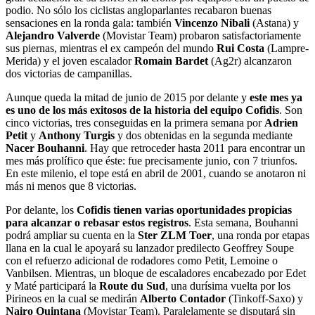
podio. No sólo los ciclistas angloparlantes recabaron buenas
sensaciones en la ronda gala: también
Vincenzo Nibali
(Astana) y
Alejandro Valverde
(Movistar Team) probaron satisfactoriamente
sus piernas, mientras el ex campeón del mundo
Rui Costa
(Lampre-
Merida) y el joven escalador
Romain Bardet
(Ag2r) alcanzaron
dos victorias de campanillas.
Aunque queda la mitad de junio de 2015 por delante y
este mes ya
es uno de los más exitosos de la historia del equipo Cofidis
. Son
cinco victorias, tres conseguidas en la primera semana por
Adrien
Petit
y
Anthony Turgis
y dos obtenidas en la segunda mediante
Nacer Bouhanni
. Hay que retroceder hasta 2011 para encontrar un
mes más prolífico que éste: fue precisamente junio, con 7 triunfos.
En este milenio, el tope está en abril de 2001, cuando se anotaron ni
más ni menos que 8 victorias.
Por delante, los
Cofidis tienen varias oportunidades propicias
para alcanzar o rebasar estos registros
. Esta semana, Bouhanni
podrá ampliar su cuenta en la
Ster ZLM Toer
, una ronda por etapas
llana en la cual le apoyará su lanzador predilecto Geoffrey Soupe
con el refuerzo adicional de rodadores como Petit, Lemoine o
Vanbilsen. Mientras, un bloque de escaladores encabezado por Edet
y Maté participará la
Route du Sud
, una durísima vuelta por los
Pirineos en la cual se medirán
Alberto Contador
(Tinkoff-Saxo) y
Nairo Quintana
(Movistar Team). Paralelamente se disputará sin