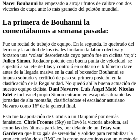
Nacer Bouhanni
ha empezado a arrojar frutos de calibre con dos
victorias de etapa ante lo más granado del pelotón mundial.
La primera de Bouhanni la
comentábamos a semana pasada:
Fue un recital de trabajo de equipo. En la segunda, lo quebrado del
terreno y la actitud de los rivales limitaron la labor colectiva y
forzaron una ‘volata’ desordenada cuyo patrón fue un ciclista ‘rojo’:
Julien Simon
. Rodador potente con buena punta de velocidad, se
supeditó a su jefe de filas y controló en solitario el kilómetro clave
antes de la llegada masiva en la cual el boxeador Bouhanni se
impuso sobrado y certificó de paso su primera posición en la
clasificación de la Regularidad. No quedó ahí la buena actuación de
nuestro equipo ciclista.
Dani Navarro
,
Luis Ángel Maté
,
Nicolas
Edet
e incluso el propio Simon entraron en escapadas durante las
jornadas de alta montaña, clasificándose el escalador asturiano
Navarro como 16º de la general final.
Esta fue la aportación de Cofidis a un Dauphiné por demás
fantástico.
Chris Froome
(Sky) se llevó la victoria absoluta, así
como las dos últimas parciales, por delante de un
Tejay van
Garderen
que hizo gala de serenidad y solidez para rentabilizar la
gran actuación de su BMC en la crono por equipos con un puesto de