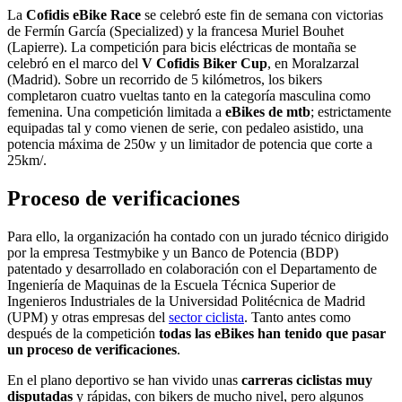
La
Cofidis eBike Race
se celebró este fin de semana con victorias
de Fermín García (Specialized) y la francesa Muriel Bouhet
(Lapierre). La competición para bicis eléctricas de montaña se
celebró en el marco del
V Cofidis Biker Cup
, en Moralzarzal
(Madrid). Sobre un recorrido de 5 kilómetros, los bikers
completaron cuatro vueltas tanto en la categoría masculina como
femenina. Una competición limitada a
eBikes de mtb
; estrictamente
equipadas tal y como vienen de serie, con pedaleo asistido, una
potencia máxima de 250w y un limitador de potencia que corte a
25km/.
Proceso de verificaciones
Para ello, la organización ha contado con un jurado técnico dirigido
por la empresa Testmybike y un Banco de Potencia (BDP)
patentado y desarrollado en colaboración con el Departamento de
Ingeniería de Maquinas de la Escuela Técnica Superior de
Ingenieros Industriales de la Universidad Politécnica de Madrid
(UPM) y otras empresas del
sector ciclista
. Tanto antes como
después de la competición
todas las eBikes han tenido que pasar
un proceso de verificaciones
.
En el plano deportivo se han vivido unas
carreras ciclistas muy
disputadas
y rápidas, con bikers de mucho nivel, pero algunos