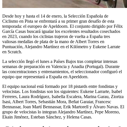
Desde hoy y hasta el 14 de enero, la Selección Española de
Ciclismo en Pista se enfrentará a su primer gran desafío de esta
temporada: el europeo de Apeldoorn. El conjunto dirigido por Félix
García Casas buscará igualar los excelentes resultados cosechados
en 2023, cuando los ciclistas trajeron de vuelta a España tres
valiosas medallas de plata de la mano de Albert Torres en
Puntuación, Alejandro Martínez en el Kilómetro y Eukene Larrate
en Scratch.
La selección llegó el lunes a Países Bajos tras completar intensas
semanas de preparación en Valencia y Anadia (Portugal). Durante
las concentraciones y entrenamientos, el seleccionador configuró el
equipo que representará a España en Apeeldorn.
El equipo nacional está formado por 18 pistards entre fondistas y
velocistas. Los fondistas son los siguientes: Eukene Larrarte, Isabel
Ferreres, Laura Rodríguez, Isabella Escalera, Marina Garau, Ziortza
Isasi, Albert Torres, Sebastián Mora, Beñat Garaiar, Francesc
Bennassar, Joan Martí Bennassar, Erik Martorell y Álvaro Navas. El
grupo de velocistas lo integran Alejandro Martínez, Pepe Moreno,
Ekain Jiménez, Esteban Sánchez, y Helena Casas.