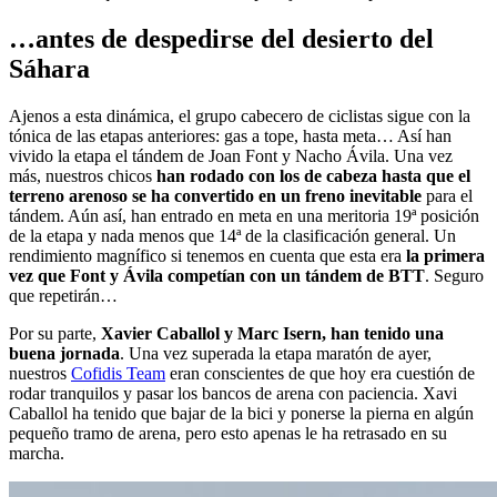
…antes de despedirse del desierto del
Sáhara
Ajenos a esta dinámica, el grupo cabecero de ciclistas sigue con la
tónica de las etapas anteriores: gas a tope, hasta meta… Así han
vivido la etapa el tándem de Joan Font y Nacho Ávila. Una vez
más, nuestros chicos
han rodado con los de cabeza hasta que el
terreno arenoso se ha convertido en un freno inevitable
para el
tándem. Aún así, han entrado en meta en una meritoria 19ª posición
de la etapa y nada menos que 14ª de la clasificación general. Un
rendimiento magnífico si tenemos en cuenta que esta era
la primera
vez que Font y Ávila competían con un tándem de BTT
. Seguro
que repetirán…
Por su parte,
Xavier Caballol y Marc Isern, han tenido una
buena jornada
. Una vez superada la etapa maratón de ayer,
nuestros
Cofidis Team
eran conscientes de que hoy era cuestión de
rodar tranquilos y pasar los bancos de arena con paciencia. Xavi
Caballol ha tenido que bajar de la bici y ponerse la pierna en algún
pequeño tramo de arena, pero esto apenas le ha retrasado en su
marcha.