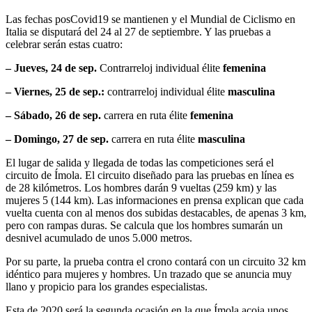
Las fechas posCovid19 se mantienen y el Mundial de Ciclismo en
Italia se disputará del 24 al 27 de septiembre. Y las pruebas a
celebrar serán estas cuatro:
– Jueves, 24 de sep.
Contrarreloj individual élite
femenina
– Viernes,
25 de sep
.:
contrarreloj individual élite
masculina
– Sábado, 26 de sep.
carrera en ruta élite
femenina
–
Domingo
, 27 de sep.
carrera en ruta élite
masculina
El lugar de salida y llegada de todas las competiciones será el
circuito de Ímola. El circuito diseñado para las pruebas en línea es
de 28 kilómetros. Los hombres darán 9 vueltas (259 km) y las
mujeres 5 (144 km). Las informaciones en prensa explican que cada
vuelta cuenta con al menos dos subidas destacables, de apenas 3 km,
pero con rampas duras. Se calcula que los hombres sumarán un
desnivel acumulado de unos 5.000 metros.
Por su parte, la prueba contra el crono contará con un circuito 32 km
idéntico para mujeres y hombres. Un trazado que se anuncia muy
llano y propicio para los grandes especialistas.
Esta de 2020 será la segunda ocasión en la que Ímola acoja unos