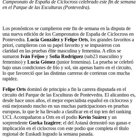
Campeonato de España de Ciclocross celebrado este fin de semana
en el Parque de las Esculturas (Pontevedra).
Los pronósticos se cumplieron este fin de semana en la disputa de
una nueva edición de los Campeonatos de España de Ciclocross en
Pontevedra.
Lucía González y Felipe Orts
, los grandes favoritos a
priori, cumplieron con su papel favorito y se impusieron con
claridad en las pruebas élite masculina y femenina. A ellos se
sumaron
Iván
Feijoo
y
Sof
ía
Rodríguez
(sub23 masculino y
femenino) y
Lucía
Gómez
(junior femenina). La prueba se celebró
bajo unas condiciones de frío y sol, sin apenas barro en el circuito,
lo que favoreció que las distintas carreras de corrieran con mucha
rapidez.
Felipe
Orts
dominó de principio a fin la carrera disputada en el
circuito del Parque de las Esculturas de Pontevedra. El alicantino es,
desde hace unos años, el mejor especialista español en ciclocross y
está mejorando mucho en sus muchas participaciones en pruebas
europeas, lo que le ha llevado a clasificar en el top ten del ranking
UCI. Acompañaron a Orts en el podio
Kevin
Suárez
y un
sorprendente
Gorka
Izagirre
; el del Astaná demostró sus ganas e
implicación en el ciclocross con este podio que completa el título
regional de Euskadi logrado la semana pasada.