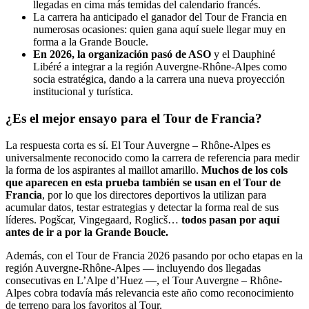
llegadas en cima más temidas del calendario francés.
La carrera ha anticipado el ganador del Tour de Francia en
numerosas ocasiones: quien gana aquí suele llegar muy en
forma a la Grande Boucle.
En 2026, la organización pasó de ASO
y el Dauphiné
Libéré a integrar a la región Auvergne-Rhône-Alpes como
socia estratégica, dando a la carrera una nueva proyección
institucional y turística.
¿Es el mejor ensayo para el Tour de Francia?
La respuesta corta es sí. El Tour Auvergne – Rhône-Alpes es
universalmente reconocido como la carrera de referencia para medir
la forma de los aspirantes al maillot amarillo.
Muchos de los cols
que aparecen en esta prueba también se usan en el Tour de
Francia
, por lo que los directores deportivos la utilizan para
acumular datos, testar estrategias y detectar la forma real de sus
líderes. Pogšcar, Vingegaard, Roglicš…
todos pasan por aquí
antes de ir a por la Grande Boucle.
Además, con el Tour de Francia 2026 pasando por ocho etapas en la
región Auvergne-Rhône-Alpes — incluyendo dos llegadas
consecutivas en L’Alpe d’Huez —, el Tour Auvergne – Rhône-
Alpes cobra todavía más relevancia este año como reconocimiento
de terreno para los favoritos al Tour.