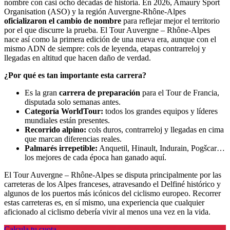
nombre con casi ocho décadas de historia. En 2026, Amaury Sport
Organisation (ASO) y la región Auvergne-Rhône-Alpes
oficializaron el cambio de nombre
para reflejar mejor el territorio
por el que discurre la prueba. El Tour Auvergne – Rhône-Alpes
nace así como la primera edición de una nueva era, aunque con el
mismo ADN de siempre: cols de leyenda, etapas contrarreloj y
llegadas en altitud que hacen daño de verdad.
¿Por qué es tan importante esta carrera?
Es la gran
carrera de preparación
para el Tour de Francia,
disputada solo semanas antes.
Categoría WorldTour:
todos los grandes equipos y líderes
mundiales están presentes.
Recorrido alpino:
cols duros, contrarreloj y llegadas en cima
que marcan diferencias reales.
Palmarés irrepetible:
Anquetil, Hinault, Indurain, Pogšcar…
los mejores de cada época han ganado aquí.
El Tour Auvergne – Rhône-Alpes se disputa principalmente por las
carreteras de los Alpes franceses, atravesando el Delfiné histórico y
algunos de los puertos más icónicos del ciclismo europeo. Recorrer
estas carreteras es, en sí mismo, una experiencia que cualquier
aficionado al ciclismo debería vivir al menos una vez en la vida.
Calcula tu cuota