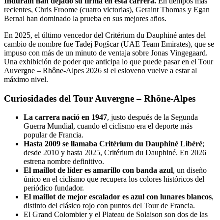
Indurain han dejado su firma en esta carrera.
En tiempos más
recientes, Chris Froome (cuatro victorias), Geraint Thomas y Egan
Bernal han dominado la prueba en sus mejores años.
En 2025, el último vencedor del Critérium du Dauphiné antes del
cambio de nombre fue Tadej Pogšcar (UAE Team Emirates), que se
impuso con más de un minuto de ventaja sobre Jonas Vingegaard.
Una exhibición de poder que anticipa lo que puede pasar en el Tour
Auvergne – Rhône-Alpes 2026 si el esloveno vuelve a estar al
máximo nivel.
Curiosidades del Tour Auvergne – Rhône-Alpes
La carrera nació en 1947
, justo después de la Segunda
Guerra Mundial, cuando el ciclismo era el deporte más
popular de Francia.
Hasta 2009 se llamaba Critérium du Dauphiné Libéré
;
desde 2010 y hasta 2025, Critérium du Dauphiné. En 2026
estrena nombre definitivo.
El maillot de líder es amarillo con banda azul
, un diseño
único en el ciclismo que recupera los colores históricos del
periódico fundador.
El maillot de mejor escalador es azul con lunares blancos
,
distinto del clásico rojo con puntos del Tour de Francia.
El Grand Colombier y el Plateau de Solaison son dos de las