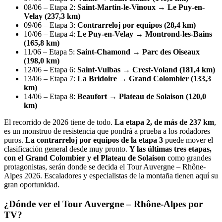
08/06 – Etapa 2:
Saint-Martin-le-Vinoux → Le Puy-en-
Velay (237,3 km)
09/06 – Etapa 3:
Contrarreloj por equipos (28,4 km)
10/06 – Etapa 4:
Le Puy-en-Velay → Montrond-les-Bains
(165,8 km)
11/06 – Etapa 5:
Saint-Chamond → Parc des Oiseaux
(198,0 km)
12/06 – Etapa 6:
Saint-Vulbas → Crest-Voland (181,4 km)
13/06 – Etapa 7:
La Bridoire → Grand Colombier (133,3
km)
14/06 – Etapa 8:
Beaufort → Plateau de Solaison (120,0
km)
El recorrido de 2026 tiene de todo.
La etapa 2, de más de 237 km
,
es un monstruo de resistencia que pondrá a prueba a los rodadores
puros.
La contrarreloj por equipos de la etapa 3
puede mover el
clasificación general desde muy pronto.
Y las últimas tres etapas,
con el Grand Colombier y el Plateau de Solaison
como grandes
protagonistas, serán donde se decida el Tour Auvergne – Rhône-
Alpes 2026. Escaladores y especialistas de la montaña tienen aquí su
gran oportunidad.
¿Dónde ver el Tour Auvergne – Rhône-Alpes por
TV?