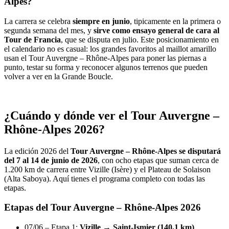
Alpes?
La carrera se celebra
siempre en junio
, tipicamente en la primera o
segunda semana del mes, y
sirve como ensayo general de cara al
Tour de Francia
, que se disputa en julio. Este posicionamiento en
el calendario no es casual: los grandes favoritos al maillot amarillo
usan el Tour Auvergne – Rhône-Alpes para poner las piernas a
punto, testar su forma y reconocer algunos terrenos que pueden
volver a ver en la Grande Boucle.
¿Cuándo y dónde ver el Tour Auvergne –
Rhône-Alpes 2026?
La edición 2026 del
Tour Auvergne – Rhône-Alpes se disputará
del 7 al 14 de junio de 2026
, con ocho etapas que suman cerca de
1.200 km de carrera entre Vizille (Isère) y el Plateau de Solaison
(Alta Saboya). Aquí tienes el programa completo con todas las
etapas.
Etapas del Tour Auvergne – Rhône-Alpes 2026
07/06 – Etapa 1:
Vizille → Saint-Ismier (140,1 km)