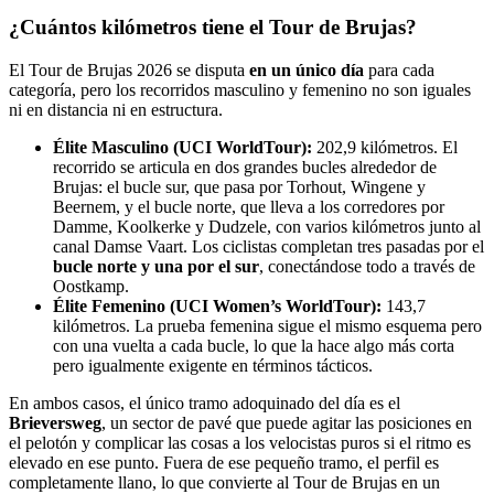
¿Cuántos kilómetros tiene el Tour de Brujas?
El Tour de Brujas 2026 se disputa
en un único día
para cada
categoría, pero los recorridos masculino y femenino no son iguales
ni en distancia ni en estructura.
Élite Masculino (UCI WorldTour):
202,9 kilómetros. El
recorrido se articula en dos grandes bucles alrededor de
Brujas: el bucle sur, que pasa por Torhout, Wingene y
Beernem, y el bucle norte, que lleva a los corredores por
Damme, Koolkerke y Dudzele, con varios kilómetros junto al
canal Damse Vaart. Los ciclistas completan tres pasadas por el
bucle norte y una por el sur
, conectándose todo a través de
Oostkamp.
Élite Femenino (UCI Women’s WorldTour):
143,7
kilómetros. La prueba femenina sigue el mismo esquema pero
con una vuelta a cada bucle, lo que la hace algo más corta
pero igualmente exigente en términos tácticos.
En ambos casos, el único tramo adoquinado del día es el
Brieversweg
, un sector de pavé que puede agitar las posiciones en
el pelotón y complicar las cosas a los velocistas puros si el ritmo es
elevado en ese punto. Fuera de ese pequeño tramo, el perfil es
completamente llano, lo que convierte al Tour de Brujas en un