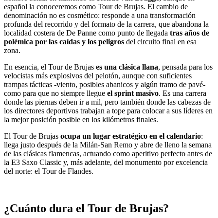
español la conoceremos como Tour de Brujas. El cambio de
denominación no es cosmético: responde a una transformación
profunda del recorrido y del formato de la carrera, que abandona la
localidad costera de De Panne como punto de llegada
tras años de
polémica por las caídas y los peligros
del circuito final en esa
zona.
En esencia, el Tour de Brujas
es una clásica llana
, pensada para los
velocistas más explosivos del pelotón, aunque con suficientes
trampas tácticas -viento, posibles abanicos y algún tramo de pavé-
como para que no siempre llegue
el sprint masivo
. Es una carrera
donde las piernas deben ir a mil, pero también donde las cabezas de
los directores deportivos trabajan a tope para colocar a sus líderes en
la mejor posición posible en los kilómetros finales.
El Tour de Brujas
ocupa un lugar estratégico en el calendario
:
llega justo después de la Milán-San Remo y abre de lleno la semana
de las clásicas flamencas, actuando como aperitivo perfecto antes de
la E3 Saxo Classic y, más adelante, del monumento por excelencia
del norte: el Tour de Flandes.
¿Cuánto dura el Tour de Brujas?