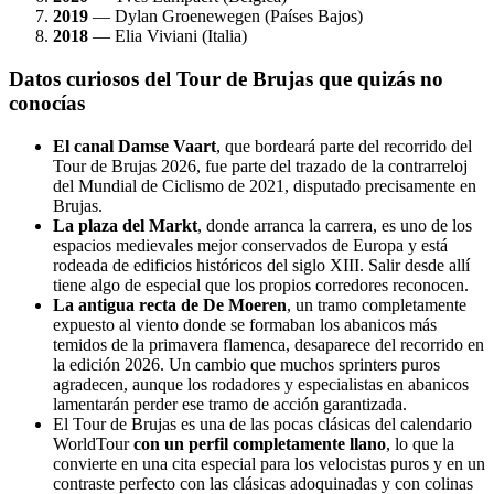
2019
— Dylan Groenewegen (Países Bajos)
2018
— Elia Viviani (Italia)
Datos curiosos del Tour de Brujas que quizás no
conocías
El canal Damse Vaart
, que bordeará parte del recorrido del
Tour de Brujas 2026, fue parte del trazado de la contrarreloj
del Mundial de Ciclismo de 2021, disputado precisamente en
Brujas.
La plaza del Markt
, donde arranca la carrera, es uno de los
espacios medievales mejor conservados de Europa y está
rodeada de edificios históricos del siglo XIII. Salir desde allí
tiene algo de especial que los propios corredores reconocen.
La antigua recta de De Moeren
, un tramo completamente
expuesto al viento donde se formaban los abanicos más
temidos de la primavera flamenca, desaparece del recorrido en
la edición 2026. Un cambio que muchos sprinters puros
agradecen, aunque los rodadores y especialistas en abanicos
lamentarán perder ese tramo de acción garantizada.
El Tour de Brujas es una de las pocas clásicas del calendario
WorldTour
con un perfil completamente llano
, lo que la
convierte en una cita especial para los velocistas puros y en un
contraste perfecto con las clásicas adoquinadas y con colinas