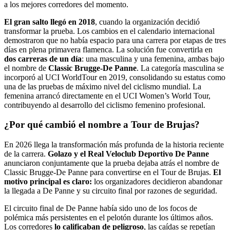
a los mejores corredores del momento.
El gran salto llegó en 2018
, cuando la organización decidió
transformar la prueba. Los cambios en el calendario internacional
demostraron que no había espacio para una carrera por etapas de tres
días en plena primavera flamenca. La solución fue convertirla en
dos carreras de un día
: una masculina y una femenina, ambas bajo
el nombre de
Classic Brugge-De Panne
. La categoría masculina se
incorporó al UCI WorldTour en 2019, consolidando su estatus como
una de las pruebas de máximo nivel del ciclismo mundial. La
femenina arrancó directamente en el UCI Women’s World Tour,
contribuyendo al desarrollo del ciclismo femenino profesional.
¿Por qué cambió el nombre a Tour de Brujas?
En 2026 llega la transformación más profunda de la historia reciente
de la carrera.
Golazo y el Real Veloclub Deportivo De Panne
anunciaron conjuntamente que la prueba dejaba atrás el nombre de
Classic Brugge-De Panne para convertirse en el Tour de Brujas.
El
motivo principal es claro:
los organizadores decidieron abandonar
la llegada a De Panne y su circuito final por razones de seguridad.
El circuito final de De Panne había sido uno de los focos de
polémica más persistentes en el pelotón durante los últimos años.
Los corredores
lo calificaban de peligroso
, las caídas se repetían