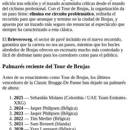
edición tras edición y el trazado acumulaba críticas desde el mundo
del ciclismo profesional. Con el Tour de Brujas, la organización da
un paso firme:
elimina ese circuito problemático
, rediseña el
recorrido para que arranque y termine en la ciudad de Brujas, y
apuesta por un trazado más seguro sin renunciar al espectáculo que
siempre ha caracterizado a esta clásica.
El
Brieversweg
, el sector de pavé incluido en el nuevo recorrido,
garantiza que la carrera no sea un paseo, mientras que los bucles
alrededor de Brujas ofrecen un escenario mucho más controlado y
fácil de disfrutar tanto para los corredores como para el público.
Palmarés reciente del Tour de Brujas
Antes de su renacimiento como Tour de Brujas, los últimos
vencedores de la Classic Brugge-De Panne han dejado un palmarés
de altura:
2025
— Sebastián Molano (Colombia / UAE Team Emirates-
XRG)
2024
— Jasper Philipsen (Bélgica)
2023
— Jasper Philipsen (Bélgica)
2022
— Tim Merlier (Bélgica)
2021
— Sam Bennett (Irlanda)
2020
— Yves Lampaert (Bélgica)