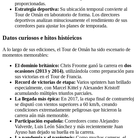
proporcionadas.
Estrategia deportiva:
Su ubicación temporal convierte al
Tour de Omán en laboratorio de forma. Los directores
deportivos analizan minuciosamente el rendimiento de sus
corredores para ajustar los planes de temporada.
Datos curiosos e hitos históricos
A lo largo de sus ediciones, el Tour de Omán ha sido escenario de
momentos memorables:
El dominio británico:
Chris Froome ganó la carrera en
dos
ocasiones (2013 y 2014)
, utilizándola como preparación para
sus victorias en el Tour de Francia.
Record de victorias de etapa:
Varios sprinters han brillado
especialmente, con Marcel Kittel y Alexander Kristoff
acumulando múltiples triunfos parciales.
La llegada más épica:
En 2017, la etapa final de contrarreloj
se disputó con vientos superiores a 60 km/h, creando
condiciones extremadamente peligrosas que hicieron la
carrera aún más memorable.
Participación española:
Corredores como Alejandro
Valverde, Luis León Sánchez y más recientemente Juan
Ayuso han dejado su huella en la carrera.
La pandemia y el paréntesis:
Como muchas carreras, el