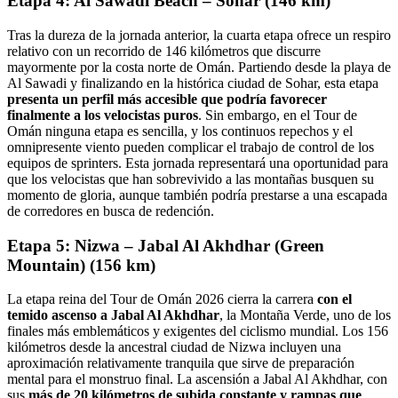
Etapa 4: Al Sawadi Beach – Sohar (146 km)
Tras la dureza de la jornada anterior, la cuarta etapa ofrece un respiro
relativo con un recorrido de 146 kilómetros que discurre
mayormente por la costa norte de Omán. Partiendo desde la playa de
Al Sawadi y finalizando en la histórica ciudad de Sohar, esta etapa
presenta un perfil más accesible que podría favorecer
finalmente a los velocistas puros
. Sin embargo, en el Tour de
Omán ninguna etapa es sencilla, y los continuos repechos y el
omnipresente viento pueden complicar el trabajo de control de los
equipos de sprinters. Esta jornada representará una oportunidad para
que los velocistas que han sobrevivido a las montañas busquen su
momento de gloria, aunque también podría prestarse a una escapada
de corredores en busca de redención.
Etapa 5: Nizwa – Jabal Al Akhdhar (Green
Mountain) (156 km)
La etapa reina del Tour de Omán 2026 cierra la carrera
con el
temido ascenso a Jabal Al Akhdhar
, la Montaña Verde, uno de los
finales más emblemáticos y exigentes del ciclismo mundial. Los 156
kilómetros desde la ancestral ciudad de Nizwa incluyen una
aproximación relativamente tranquila que sirve de preparación
mental para el monstruo final. La ascensión a Jabal Al Akhdhar, con
sus
más de 20 kilómetros de subida constante y rampas que