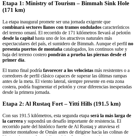
Etapa 1: Ministry of Tourism – Bimmah Sink Hole
(171 km)
La etapa inaugural promete ser una jornada exigente que
combinará sectores llanos con tramos ondulados
característicos
del terreno omaní. El recorrido de 171 kilómetros llevará al pelotón
desde la capital
hasta uno de los atractivos naturales más
espectaculares del país, el sumidero de Bimmah. Aunque el perfil
no
presenta puertos de montaña
catalogados, los continuos sube y
baja del terreno costero
pondrán a prueba las piernas desde el
primer día
.
El tramo final podría
favorecer a los velocistas
más resistentes o a
corredores de perfil clásico capaces de superar las últimas rampas
antes de la meta. El viento lateral, siempre presente en esta zona
costera, podría fragmentar el pelotón y crear diferencias inesperadas
desde la primera jornada.
Etapa 2: Al Rustaq Fort – Yitti Hills (191.5 km)
Con sus 191.5 kilómetros, esta segunda etapa
será la más larga de
la carrera
y supondrá un desafío importante de resistencia. El
recorrido parte del histórico fuerte de Al Rustaq y atraviesa el
interior montañoso de Omán antes de dirigirse hacia las colinas de