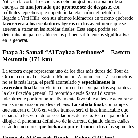
Yitti, en la costa. Los ciclistas deberán gestionar sabiamente sus
energías en
una jornada que promete ser de desgaste
, con
múltiples repechos que impedirán la relajación del pelotón. La
llegada a Yitti Hills, con sus últimos kilómetros en terreno quebrado,
favorecerá a los escaladores ligeros
o a los aventureros que se
atrevan a atacar en las subidas finales. Esta etapa podría ser
determinante para establecer las primeras diferencias significativas
en la general.
Etapa 3: Samail “Al Fayhaa Resthouse” – Eastern
Mountain (171 km)
La tercera etapa representa uno de los días más duros del Tour de
Omán, con final en Eastern Mountain. Aunque con 171 kilómetros
no es la más larga, el perfil acumulado y
especialmente la
ascensión final
la convierten en una cita clave para los aspirantes a
la clasificación general. El recorrido desde Samail discurre
inicialmente por terreno relativamente favorable antes de adentrarse
en las montañas orientales del país.
La subida final
, con rampas
que superan el 10% en varios tramos, será el juez implacable que
separará a los verdaderos escaladores del resto. Esta etapa podría
dibujar el panorama definitivo de la carrera, dejando claros cuáles
serán los nombres
que lucharán por el trono
en los días siguientes.