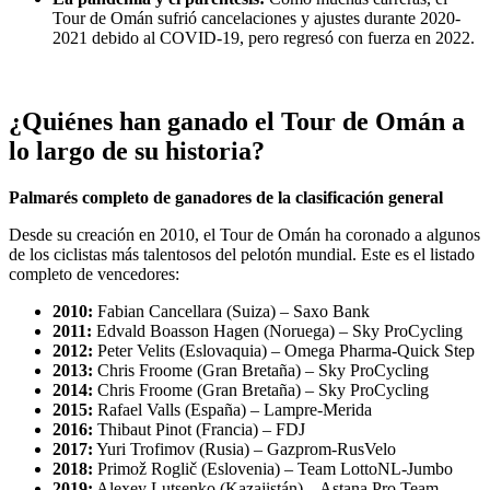
Tour de Omán sufrió cancelaciones y ajustes durante 2020-
2021 debido al COVID-19, pero regresó con fuerza en 2022.
¿Quiénes han ganado el Tour de Omán a
lo largo de su historia?
Palmarés completo de ganadores de la clasificación general
Desde su creación en 2010, el Tour de Omán ha coronado a algunos
de los ciclistas más talentosos del pelotón mundial. Este es el listado
completo de vencedores:
2010:
Fabian Cancellara (Suiza) – Saxo Bank
2011:
Edvald Boasson Hagen (Noruega) – Sky ProCycling
2012:
Peter Velits (Eslovaquia) – Omega Pharma-Quick Step
2013:
Chris Froome (Gran Bretaña) – Sky ProCycling
2014:
Chris Froome (Gran Bretaña) – Sky ProCycling
2015:
Rafael Valls (España) – Lampre-Merida
2016:
Thibaut Pinot (Francia) – FDJ
2017:
Yuri Trofimov (Rusia) – Gazprom-RusVelo
2018:
Primož Roglič (Eslovenia) – Team LottoNL-Jumbo
2019:
Alexey Lutsenko (Kazajistán) – Astana Pro Team