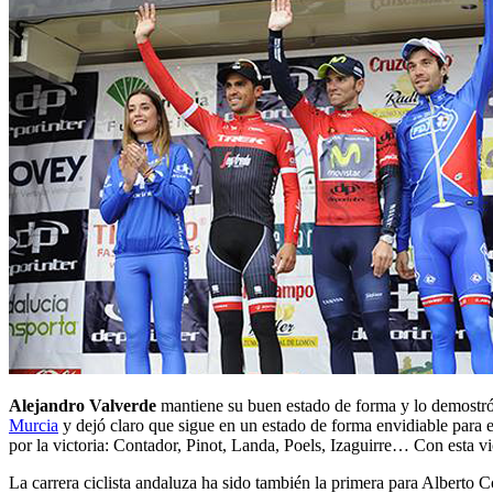
Alejandro Valverde
mantiene su buen estado de forma y lo demostró 
Murcia
y dejó claro que sigue en un estado de forma envidiable para
por la victoria: Contador, Pinot, Landa, Poels, Izaguirre… Con esta vi
La carrera ciclista andaluza ha sido también la primera para Alberto 