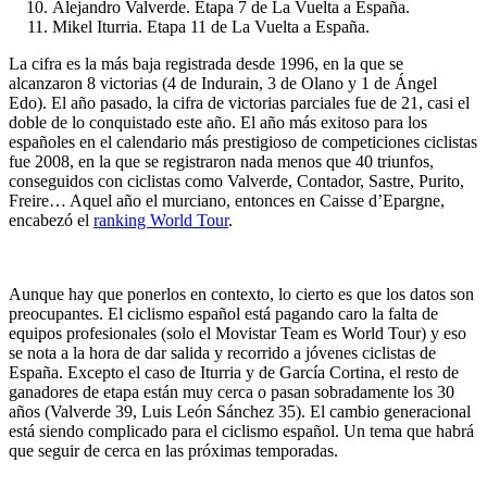
Alejandro Valverde. Etapa 7 de La Vuelta a España.
Mikel Iturria. Etapa 11 de La Vuelta a España.
La cifra es la más baja registrada desde 1996, en la que se
alcanzaron 8 victorias (4 de Indurain, 3 de Olano y 1 de Ángel
Edo). El año pasado, la cifra de victorias parciales fue de 21, casi el
doble de lo conquistado este año. El año más exitoso para los
españoles en el calendario más prestigioso de competiciones ciclistas
fue 2008, en la que se registraron nada menos que 40 triunfos,
conseguidos con ciclistas como Valverde, Contador, Sastre, Purito,
Freire… Aquel año el murciano, entonces en Caisse d’Epargne,
encabezó el
ranking World Tour
.
Aunque hay que ponerlos en contexto, lo cierto es que los datos son
preocupantes. El ciclismo español está pagando caro la falta de
equipos profesionales (solo el Movistar Team es World Tour) y eso
se nota a la hora de dar salida y recorrido a jóvenes ciclistas de
España. Excepto el caso de Iturria y de García Cortina, el resto de
ganadores de etapa están muy cerca o pasan sobradamente los 30
años (Valverde 39, Luis León Sánchez 35). El cambio generacional
está siendo complicado para el ciclismo español. Un tema que habrá
que seguir de cerca en las próximas temporadas.