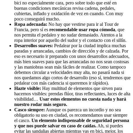
bici no especialmente cara, pero sobre todo que esté en
buenas condiciones mecánicas revisa cadena, pedales,
cubiertas, inflado y oxidación de vez en cuando. Con muy
poco conseguirá mucho.
Ropa adecuada:
No hay que vestirse para ir al Tour de
Francia, pero sí es
recomendable usar ropa cómoda
, que
nos permita el pedaleo y no sudar demasiado. Atentos a la
ropa interior por aquello del sudor y el contacto con el sillín.
Desarrollos suaves:
Pedalear por la ciudad implica muchas
paradas y arrancadas, cambios de dirección y de calzada. Por
eso es necesario ir preparado con unos desarrollos adecuados,
más bien suaves para que las arrancadas no nos sean costosas
y las maniobras sean más fáciles de realizar. Como tampoco
debemos circular a velocidades muy alta, no pasará nada si
nos quedamos algo cortos de desarrollo (eso sí, tendremos que
pedalear con más cadencia si queremos ir rápidos).
Hazte visible:
Hay multitud de elementos que sirven para
hacernos visibles: prendas flúor, tiras reflectantes, luces de alta
visibilidad…
Usar estos elementos no cuesta nada y hará
nuestro rodar más seguro.
Casco siempre:
Aunque os parezca un incordio y no sea
obligatorio su uso en ciudad, os recomendamos usar siempre
el casco.
Un elemento indispensable de seguridad persona
y que nos puede salvar en caso de caídas.
Ah, si puedes
evitar las sandalias abiertas mientras vas en bici, mejor, los