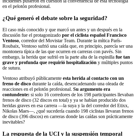
incidentes pusieron en cuestión la conveniencia de esta tecnología
en el pelotón profesional.
¿Qué generó el debate sobre la seguridad?
El caso más conocido y que marcó un antes y un después en la
discusión fue el protagonizado
por el ciclista español Francisco
Ventoso
, corredor del Movistar Team. Durante la mítica París-
Roubaix, Ventoso sufrió una caída que, en principio, parecía ser una
montonera típica de las que ocurren en carreras con pavés. Sin
embargo, la herida que sufrió en la parte alta de la espinilla
fue tan
grave y profunda que requirió hospitalización
y múltiples puntos
de sutura.
Ventoso atribuyó públicamente
esta herida al contacto con un
freno de disco
durante la caída, desencadenando una oleada de
reacciones en el pelotón profesional.
Su argumento era
contundente:
si solo 16 corredores de los 198 participantes llevaban
frenos de disco (32 discos en total) y ya se habían producido dos
heridas graves en esa carrera —la suya y la del corredor del Etixx,
Nikolas Maes—, ¿qué sucedería cuando 198 ciclistas llevaran frenos
de disco (396 discos) en carreras donde las caídas son prácticamente
inevitables?
La respuesta de la UCI y la suspensión temporal