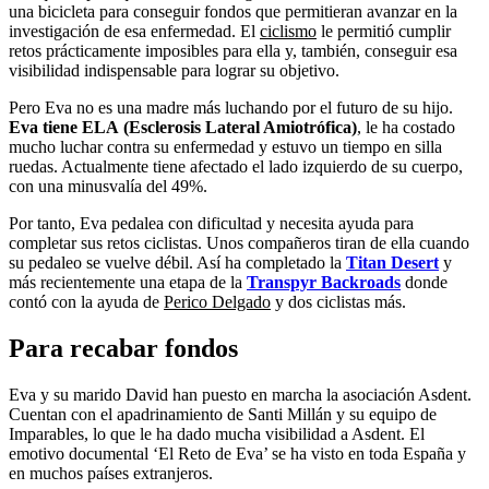
una bicicleta para conseguir fondos que permitieran avanzar en la
investigación de esa enfermedad. El
ciclismo
le permitió cumplir
retos prácticamente imposibles para ella y, también, conseguir esa
visibilidad indispensable para lograr su objetivo.
Pero Eva no es una madre más luchando por el futuro de su hijo.
Eva tiene ELA
(Esclerosis Lateral Amiotrófica)
, le ha costado
mucho luchar contra su enfermedad y estuvo un tiempo en silla
ruedas. Actualmente tiene afectado el lado izquierdo de su cuerpo,
con una minusvalía del 49%.
Por tanto, Eva pedalea con dificultad y necesita ayuda para
completar sus retos ciclistas. Unos compañeros tiran de ella cuando
su pedaleo se vuelve débil. Así ha completado la
Titan Desert
y
más recientemente una etapa de la
Transpyr Backroads
donde
contó con la ayuda de
Perico Delgado
y dos ciclistas más.
Para recabar fondos
Eva y su marido David han puesto en marcha la asociación Asdent.
Cuentan con el apadrinamiento de Santi Millán y su equipo de
Imparables, lo que le ha dado mucha visibilidad a Asdent. El
emotivo documental ‘El Reto de Eva’ se ha visto en toda España y
en muchos países extranjeros.