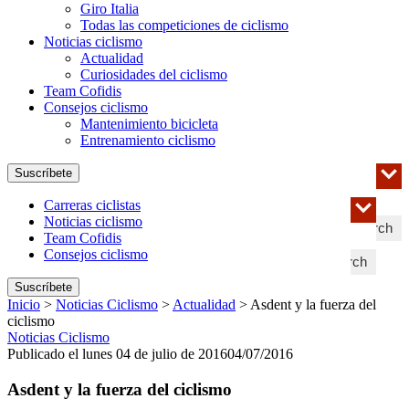
Giro Italia
Todas las competiciones de ciclismo
Noticias ciclismo
Actualidad
Curiosidades del ciclismo
Team Cofidis
Consejos ciclismo
Mantenimiento bicicleta
Entrenamiento ciclismo
Suscríbete
Carreras ciclistas
Noticias ciclismo
Search
Team Cofidis
Consejos ciclismo
Search
Suscríbete
Inicio
>
Noticias Ciclismo
>
Actualidad
>
Asdent y la fuerza del
ciclismo
Noticias Ciclismo
Publicado el lunes 04 de julio de 2016
04/07/2016
Asdent y la fuerza del ciclismo