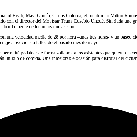
 Imanol Erviti, Mavi García, Carlos Coloma, el hondureño Milton Ramo
do con el director del Movistar Team, Eusebio Unzué. Sin duda una gra
abrir la mente de los niños que asistan.
n una velocidad media de 28 por hora –unas tres horas- y un paseo cicli
naje al ex ciclista fallecido el pasado mes de mayo.
que permitirá pedalear de forma solidaria a los asistentes que quieran 
án un kilo de comida. Una inmejorable ocasión para disfrutar del ciclism