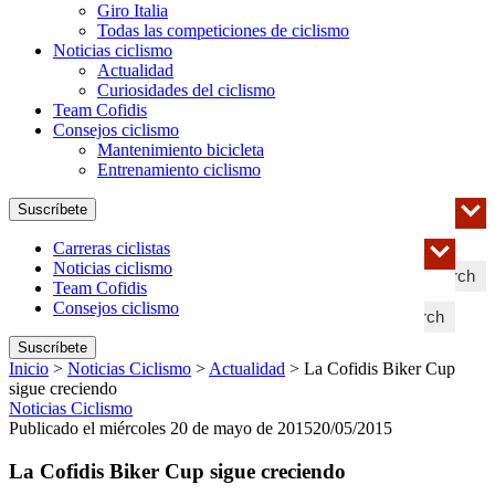
Giro Italia
Todas las competiciones de ciclismo
Noticias ciclismo
Actualidad
Curiosidades del ciclismo
Team Cofidis
Consejos ciclismo
Mantenimiento bicicleta
Entrenamiento ciclismo
Suscríbete
Carreras ciclistas
Noticias ciclismo
Search
Team Cofidis
Consejos ciclismo
Search
Suscríbete
Inicio
>
Noticias Ciclismo
>
Actualidad
>
La Cofidis Biker Cup
sigue creciendo
Noticias Ciclismo
Publicado el miércoles 20 de mayo de 2015
20/05/2015
La Cofidis Biker Cup sigue creciendo