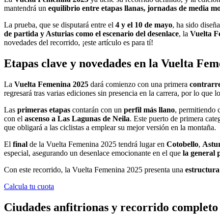
mantendrá un
equilibrio entre etapas llanas, jornadas de media m
La prueba, que se disputará entre el
4 y el 10 de mayo
, ha sido diseñ
de partida y Asturias como el escenario del desenlace
, la
Vuelta F
novedades del recorrido, ¡este artículo es para tí!
Etapas clave y novedades en la Vuelta Fe
La
Vuelta Femenina 2025
dará comienzo con una primera
contrarre
regresará tras varias ediciones sin presencia en la carrera, por lo que 
Las
primeras etapas
contarán con un
perfil más llano
, permitiendo 
con el
ascenso a Las Lagunas de Neila
. Este puerto de primera cate
que obligará a las ciclistas a emplear su mejor versión en la montaña.
El
final
de la Vuelta Femenina 2025 tendrá lugar en
Cotobello
,
Astur
especial, asegurando un desenlace emocionante en el que
la general 
Con este recorrido, la Vuelta Femenina 2025 presenta una
estructura
Calcula tu cuota
Ciudades anfitrionas y recorrido completo