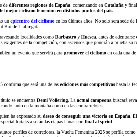
és de
diferentes regiones de España
, comenzando en
Cataluña
y fina
del mejor ciclismo femenino en distintos puntos del país.
omo un
epicentro del ciclismo
en los últimos años. No solo será sede de 
ant Boi de Llobregat.
atravesando localidades como
Barbastro
y
Huesca
, antes de adentrarse
más exigentes de la competición, con ascensos que pondrán a prueba su re
mbién un evento que servirá para
promover el ciclismo
en cada una de 
25 confirma que será una de las
ediciones más competitivas
hasta la fe
 título se encuentra
Demi Vollering
. La
actual campeona
buscará reval
acando tanto en la montaña como en las contrarrelojes.
 quien ha expresado su
deseo de conseguir una victoria en España
. E
special fortaleza serán las etapas llanas con
final al sprint
.
tintos perfiles de corredoras, la Vuelta Femenina 2025 se perfila como u