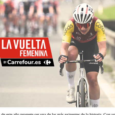
n de este año promete ser una de las más exigentes de la historia. Con u