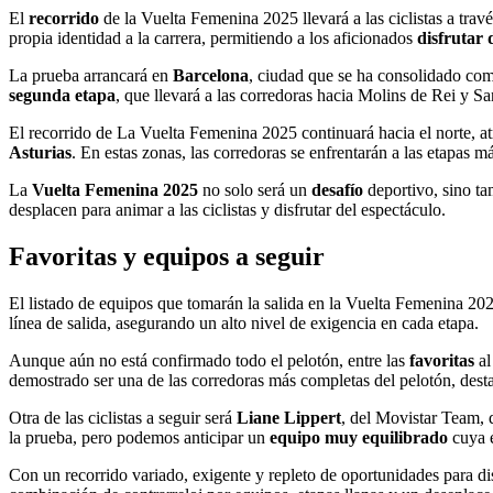
El
recorrido
de la Vuelta Femenina 2025 llevará a las ciclistas a trav
propia identidad a la carrera, permitiendo a los aficionados
disfrutar 
La prueba arrancará en
Barcelona
, ciudad que se ha consolidado c
segunda etapa
, que llevará a las corredoras hacia Molins de Rei y S
El recorrido de La Vuelta Femenina 2025 continuará hacia el norte, 
Asturias
. En estas zonas, las corredoras se enfrentarán a las etapas 
La
Vuelta Femenina 2025
no solo será un
desafío
deportivo, sino ta
desplacen para animar a las ciclistas y disfrutar del espectáculo.
Favoritas y equipos a seguir
El listado de equipos que tomarán la salida en la Vuelta Femenina 20
línea de salida, asegurando un alto nivel de exigencia en cada etapa.
Aunque aún no está confirmado todo el pelotón, entre las
favoritas
al
demostrado ser una de las corredoras más completas del pelotón, dest
Otra de las ciclistas a seguir será
Liane Lippert
, del Movistar Team,
la prueba, pero podemos anticipar un
equipo muy equilibrado
cuya e
Con un recorrido variado, exigente y repleto de oportunidades para dis