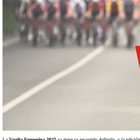
La
Vuelta Femenina 2025
ya tiene su recorrido definido, y la edició