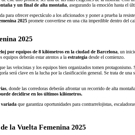
ontaña y un final de alta montaña
, asegurando la emoción hasta el úl
ada para ofrecer espectáculo a los aficionados y poner a prueba la resis
emenina 2025
promete convertirse en una cita imperdible dentro del cal
menina 2025
loj por equipos de 8 kilómetros en la ciudad de Barcelona
, un inic
los equipos deberán estar atentos a la
estrategia
desde el comienzo.
que las velocistas y los equipos bien organizados tomen protagonismo. 
goría será clave en la lucha por la clasificación general. Se trata de un
ias
, donde las corredoras deberán afrontar un recorrido de alta montaña
puede decidirse en los últimos kilómetros.
 variada
que garantiza oportunidades para contrarrelojistas, escaladoras
 de la Vuelta Femenina 2025