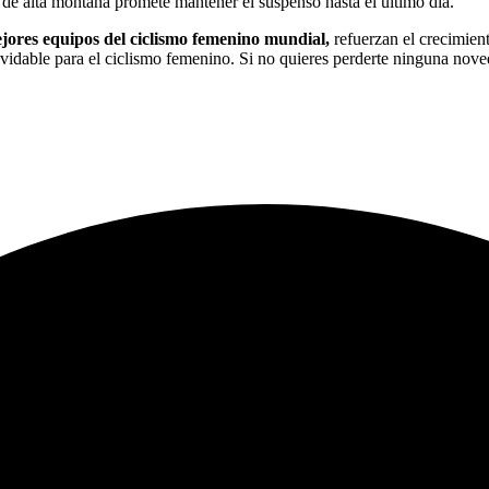
 de alta montaña promete mantener el suspenso hasta el último día.
ejores equipos del ciclismo femenino mundial,
refuerzan el crecimient
idable para el ciclismo femenino. Si no quieres perderte ninguna noveda