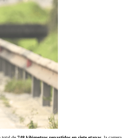
n total de
748 kilómetros repartidos en siete etapas
, la carrera