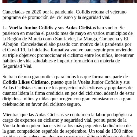
Canceladas en 2020 por la pandemia, Cofidis retoma el veterano
programa de promoción del ciclismo y la seguridad vial.
La
Vuelta Junior Cofidis
y sus
Aulas Ciclistas
han vuelto. Se
pusieron en marcha el pasado mes de mayo en varios municipios de
la Región de Murcia como San Javier, La Manga, Cartagena y El
Albujón. Canceladas el año pasado con motivo de la pandemia por
el Covid 19, la iniciativa formativa vuelve para seguir promoviendo
su triple objetivo: promocionar el ciclismo entre los niños, incentivar
hábitos de vida saludables e impartir formación en materia de
Seguridad Vial.
Se trata de una gran noticia para todos los que formamos parte de
Cofidis
Likes
Ciclismo
, puesto que la Vuelta Junior Cofidis y sus
Aulas Ciclistas es uno de los proyectos más exitosos y populares de
cuantos lidera la firma crediticia en pos del ciclismo, además de estar
dirigidos a niños y niñas que acogen con gran entusiasmo esta gran
celebración en favor del ciclismo seguro.
Mientras que las Aulas Ciclistas se centran en la labor pedagógica a
cargo de expertos en ciclismo y seguridad vial, por su parte de la
Vuelta Junior quiere hacer vivir a los más pequeños la dinámica de
la gran competición española de septiembre. Un total de 1500 niños
y niñas serán seleccionados para recorrer el último kilómetro de diez