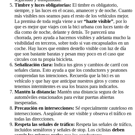
Timbre y luces obligatorias:
El timbre es obligatorio,
siempre, y las luces en el ocaso, amanecer y de noche. Cuanto
más visibles nos seamos para el resto de los vehículos mejor.
La premisa de toda regla viene a ser
“hazte visible”
, por lo
que es mejor que viajes con la bici urbana con luces tanto de
día como de noche, delante y detrás. Te parecerá una
chorrada, pero ayuda a hacernos visibles y adelanta mucho la
visibilidad en terceros, sobre todo si van encapsulados en un
coche. Hay luces que emiten destello visible con luz de día
que son bastante baratas y pesan muy poco en el caso que
circules con tu propia bicicleta.
Señalización clara:
Indica tus giros y cambios de carril con
señales claras. Esto ayuda a que los conductores y peatones
comprendan tus intenciones. Recuerda que la bici es un
vehículo y que hay que anticipar nuestros giros y como no
tenemos intermitentes es usa los brazos para indicarlos.
Mantén la distancia:
Mantén una distancia segura de los
automóviles estacionados para evitar puertas abiertas
inesperadas.
Precaución en intersecciones:
Sé especialmente cauteloso en
intersecciones. Asegúrate de ser visible y observa el tráfico en
todas las direcciones.
Respeta las señales de tráfico:
Respeta las señales de tráfico,
incluidos semáforos y señales de stop. Los ciclistas
deben