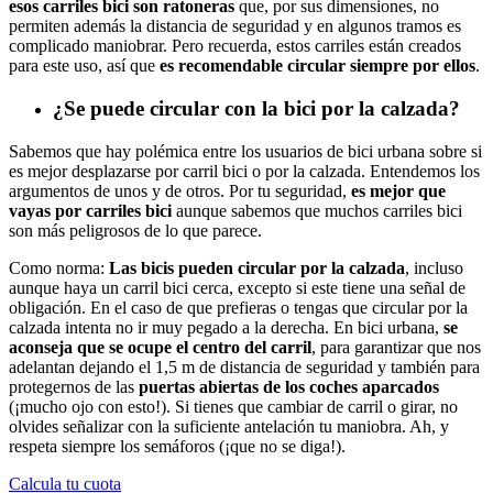
esos carriles bici son ratoneras
que, por sus dimensiones, no
permiten además la distancia de seguridad y en algunos tramos es
complicado maniobrar. Pero recuerda, estos carriles están creados
para este uso, así que
es recomendable circular siempre por ellos
.
¿Se puede circular con la bici por la calzada?
Sabemos que hay polémica entre los usuarios de bici urbana sobre si
es mejor desplazarse por carril bici o por la calzada. Entendemos los
argumentos de unos y de otros. Por tu seguridad,
es mejor que
vayas por carriles bici
aunque sabemos que muchos carriles bici
son más peligrosos de lo que parece.
Como norma:
Las bicis pueden circular por la calzada
, incluso
aunque haya un carril bici cerca, excepto si este tiene una señal de
obligación. En el caso de que prefieras o tengas que circular por la
calzada intenta no ir muy pegado a la derecha. En bici urbana,
se
aconseja que se ocupe el centro del carril
, para garantizar que nos
adelantan dejando el 1,5 m de distancia de seguridad y también para
protegernos de las
puertas abiertas de los coches aparcados
(¡mucho ojo con esto!). Si tienes que cambiar de carril o girar, no
olvides señalizar con la suficiente antelación tu maniobra. Ah, y
respeta siempre los semáforos (¡que no se diga!).
Calcula tu cuota