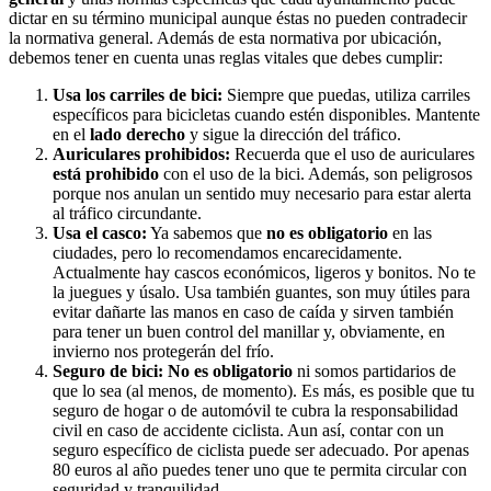
dictar en su término municipal aunque éstas no pueden contradecir
la normativa general. Además de esta normativa por ubicación,
debemos tener en cuenta unas reglas vitales que debes cumplir:
Usa los carriles de bici:
Siempre que puedas, utiliza carriles
específicos para bicicletas cuando estén disponibles. Mantente
en el
lado derecho
y sigue la dirección del tráfico.
Auriculares prohibidos:
Recuerda que el uso de auriculares
está prohibido
con el uso de la bici. Además, son peligrosos
porque nos anulan un sentido muy necesario para estar alerta
al tráfico circundante.
Usa el casco:
Ya sabemos que
no es obligatorio
en las
ciudades, pero lo recomendamos encarecidamente.
Actualmente hay cascos económicos, ligeros y bonitos. No te
la juegues y úsalo. Usa también guantes, son muy útiles para
evitar dañarte las manos en caso de caída y sirven también
para tener un buen control del manillar y, obviamente, en
invierno nos protegerán del frío.
Seguro de bici:
No es obligatorio
ni somos partidarios de
que lo sea (al menos, de momento). Es más, es posible que tu
seguro de hogar o de automóvil te cubra la responsabilidad
civil en caso de accidente ciclista. Aun así, contar con un
seguro específico de ciclista puede ser adecuado. Por apenas
80 euros al año puedes tener uno que te permita circular con
seguridad y tranquilidad.