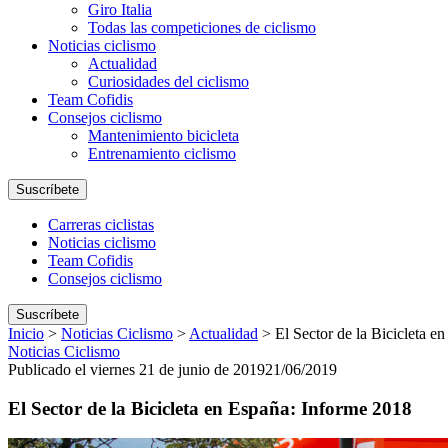
Giro Italia
Todas las competiciones de ciclismo
Noticias ciclismo
Actualidad
Curiosidades del ciclismo
Team Cofidis
Consejos ciclismo
Mantenimiento bicicleta
Entrenamiento ciclismo
Suscríbete
Carreras ciclistas
Noticias ciclismo
Team Cofidis
Consejos ciclismo
Suscríbete
Inicio
>
Noticias Ciclismo
>
Actualidad
>
El Sector de la Bicicleta 
Noticias Ciclismo
Publicado el viernes 21 de junio de 2019
21/06/2019
El Sector de la Bicicleta en España: Informe 2018