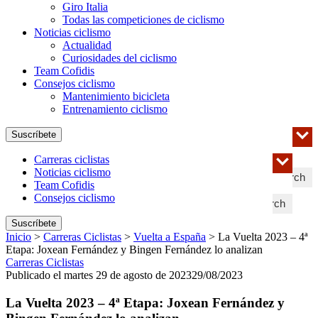
Giro Italia
Todas las competiciones de ciclismo
Noticias ciclismo
Actualidad
Curiosidades del ciclismo
Team Cofidis
Consejos ciclismo
Mantenimiento bicicleta
Entrenamiento ciclismo
Suscríbete
Carreras ciclistas
Noticias ciclismo
Search
Team Cofidis
Consejos ciclismo
Search
Suscríbete
Inicio
>
Carreras Ciclistas
>
Vuelta a España
>
La Vuelta 2023 – 4ª
Etapa: Joxean Fernández y Bingen Fernández lo analizan
Carreras Ciclistas
Publicado el martes 29 de agosto de 2023
29/08/2023
La Vuelta 2023 – 4ª Etapa: Joxean Fernández y