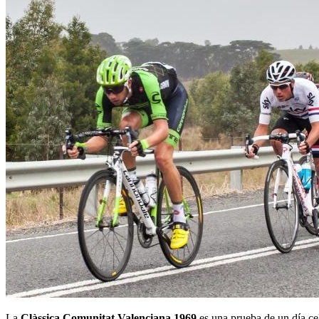
La
Clàssica Comunitat Valenciana 1969
es una prueba de un día ce