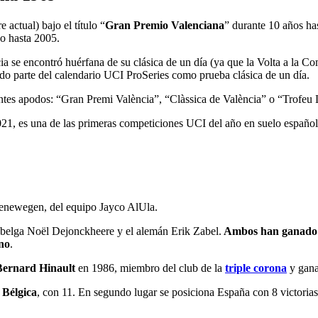
 actual) bajo el título “
Gran Premio Valenciana
” durante 10 años ha
o hasta 2005.
a se encontró huérfana de su clásica de un día (ya que la Volta a la C
o parte del calendario UCI ProSeries como prueba clásica de un día.
ntes apodos: “Gran Premi València”, “Clàssica de València” o “Trofeu 
021, es una de las primeras competiciones UCI del año en suelo español
oenewegen, del equipo Jayco AlUla.
l belga Noël Dejonckheere y el alemán Erik Zabel.
Ambos han ganado e
no
.
Bernard Hinault
en 1986, miembro del club de la
triple corona
y gana
 Bélgica
, con 11. En segundo lugar se posiciona España con 8 victorias