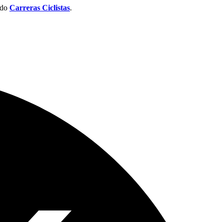
ado
Carreras Ciclistas
.