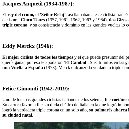
Jacques Anquetil (1934-1987):
El
rey del crono, el ‘Señor Reloj’
, así llamaban a este ciclista fran
ciclismo.
Cinco Tours
(1957, 1961, 1962, 1963 y 1964),
dos Giros 
triple corona
, y su consistencia y dominio en las grandes vueltas lo 
Eddy Merckx (1946):
El mejor ciclista de todos los tiempos
y el que puede presumir del pa
quería ganar, por eso le apodaron
‘El Caníbal’
. Sus triunfos en las 
una Vuelta a España
(1973). Merckx alcanzó la verdadera triple cor
Felice Gimondi (1942-2019):
Uno de los más grandes ciclistas italianos de los setenta, fue
coetáne
Su carrera favorita fue sin duda el Giro de Italia en la que logró imp
logró la verdadera triple corona en un solo año,
su palmarés abarca l
su ciudad natal
.