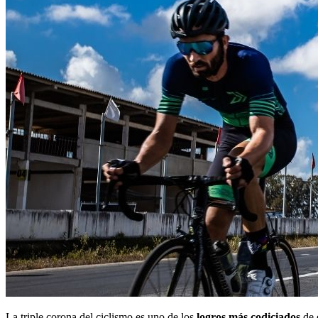
La triple corona del ciclismo es uno de los
logros más codiciados
de 