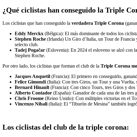
¿Qué ciclistas han conseguido la Triple Co
Los ciclistas que han conseguido la
verdadera Triple Corona
(ganar
Eddy Merckx
(Bélgica): El más dominante de todos los ciclist
Stephen Roche
(Irlanda) Un Giro d’Italia, un Tour de Francia
selecto club.
Tadej Pogačar
(Eslovenia): En 2024 el esloveno se alzó con l
Stephen Roche.
Por otro lado, los ciclistas que forman el club de la
Triple Corona me
Jacques Anquetil
(Francia): El primero en conseguirlo, ganand
Felice Gimondi
(Italia): Con tres Giros, un Tour y una Vuelta, 
Bernard Hinault
(Francia): Con cinco Tours, tres Giros y dos V
Alberto Contador
(España): Ganador de cada una de las tres g
Chris Froome
(Reino Unido): Con múltiples victorias en el Tou
Vincenzo Nibali
(Italia): El “Tiburón de Mesina” también logró
Los ciclistas del club de la triple corona: