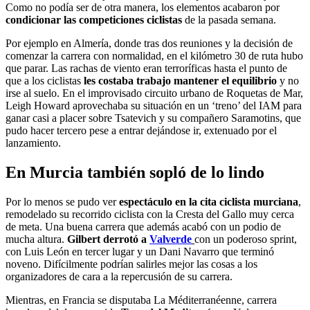
Como no podía ser de otra manera, los elementos acabaron por
condicionar las competiciones ciclistas
de la pasada semana.
Por ejemplo en Almería, donde tras dos reuniones y la decisión de
comenzar la carrera con normalidad, en el kilómetro 30 de ruta hubo
que parar. Las rachas de viento eran terroríficas hasta el punto de
que a los ciclistas
les costaba trabajo mantener el equilibrio
y no
irse al suelo. En el improvisado circuito urbano de Roquetas de Mar,
Leigh Howard aprovechaba su situación en un ‘treno’ del IAM para
ganar casi a placer sobre Tsatevich y su compañero Saramotins, que
pudo hacer tercero pese a entrar dejándose ir, extenuado por el
lanzamiento.
En Murcia también sopló de lo lindo
Por lo menos se pudo ver
espectáculo en la cita ciclista murciana
,
remodelado su recorrido ciclista con la Cresta del Gallo muy cerca
de meta. Una buena carrera que además acabó con un podio de
mucha altura.
Gilbert derrotó a
Valverde
con un poderoso sprint,
con Luis León en tercer lugar y un Dani Navarro que terminó
noveno. Difícilmente podrían salirles mejor las cosas a los
organizadores de cara a la repercusión de su carrera.
Mientras, en Francia se disputaba La Méditerranéenne, carrera