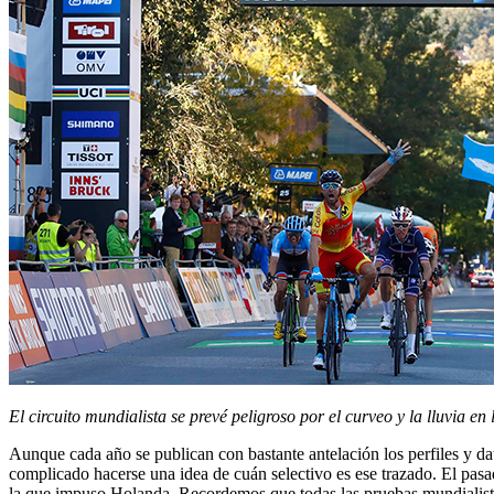
El circuito mundialista se prevé peligroso por el curveo y la lluvia en
Aunque cada año se publican con bastante antelación los perfiles y dato
complicado hacerse una idea de cuán selectivo es ese trazado. El pasa
la que impuso Holanda. Recordemos que todas las pruebas mundialistas