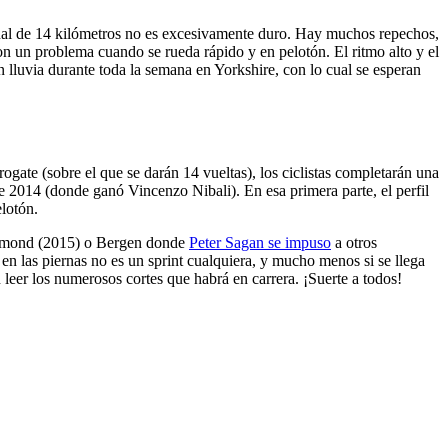
o final de 14 kilómetros no es excesivamente duro. Hay muchos repechos,
on un problema cuando se rueda rápido y en pelotón. El ritmo alto y el
n lluvia durante toda la semana en Yorkshire, con lo cual se esperan
gate (sobre el que se darán 14 vueltas), los ciclistas completarán una
de 2014 (donde ganó Vincenzo Nibali). En esa primera parte, el perfil
lotón.
ichmond (2015) o Bergen donde
Peter Sagan se impuso
a otros
en las piernas no es un sprint cualquiera, y mucho menos si se llega
 leer los numerosos cortes que habrá en carrera. ¡Suerte a todos!