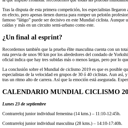
Tras la disputa de esta primera competición, los especialistas llegaro
en efecto, pero apenas tienen dureza para romper un pelotón profesion
famoso “látigo” puede ser decisivo en este Mundial ciclista. Aunque un
caídas y más en un circuito semi-urbano como este.
¿Un final al esprint?
Recordemos también que la prueba élite masculina cuenta con un total 
ruta previa de unos 90 km por los alrededores del condado de Yorkshir
oficial indica que hay tres subidas más o menos largas, pero por lo 
La conclusión sobre el Mundial de ciclismo 2019 es que es posible q
especialistas de la velocidad en grupos de 30 ó 40 ciclistas. Aun así,
tras un ritmo alto de carrera. Así que la emoción está asegurada. Espe
CALENDARIO MUNDIAL CICLISMO 20
Lunes 23 de septiembre
Contrarreloj junior individual femenina (14 kms.) – 11:10-12:45h.
Contrarreloj junior individual masculina (28 kms.) – 14:10-17:40h.