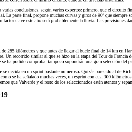
n a varias conclusiones, según varios expertos: primero, que el circuit
al. La parte final, propone muchas curvas y giros de 90º que siempre s
 factor clave este año será probablemente la lluvia. Las previsiones da
de 285 kilómetros y que antes de llegar al bucle final de 14 km en Harro
e. Un recorrido similar al que se hizo en la etapa del Tour de Francia 
que se ha podido comprobar tampoco supondrán una gran selección del pe
ue se decida en un sprint bastante numeroso. Quizás parecido al de R
 y como se ha señalado muchas veces, un esprint con casi 300 kilómetros 
remos que Valverde y el resto de los seleccionados estén atentos y sepan
19