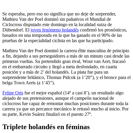
Se esperaba, pero eso no significa que no deje de sorprender,
Mathieu Van der Poel dominó sin paliativos el Mundial de
Ciclocross disputado este domingo en la localidad suiza de
Dübendorf. El
joven fenómeno holandés
confirmó los pronósticos,
basados en una temporada en la que ha ganado en el 90% de las
pruebas de la especialidad ciclista en las que ha participado.
Mathieu Van der Poel dominó la carrera élite masculina de principio
a fin, dejando a sus perseguidores a más de un minuto casi desde las
primeras vueltas. Su pretendido gran rival, Wout van Aert, fracasó
en el embarrado circuito y llegó a meta desfondado, en cuarta
posición y a más de 2’ del holandés. La plata fue para un
sorprendente británico, Thomas Pidcok (a 1’20”), y el bronce para el
belga Town Aerts (a 1’45”).
Felipe Orts
fue el mejor español (14º a casi 8’), un resultado algo
alejado de sus pretensiones, aunque el campeón nacional de
ciclocross fue capaz de remontar muchas posiciones durante toda la
carrera ya que un percance mecánico le retrasó mucho al inicio. Por
su parte, Kevin Suárez finalizó en el puesto 27º.
Triplete holandés en féminas