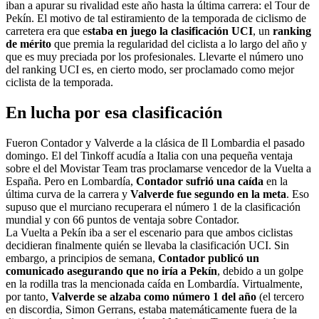
iban a apurar su rivalidad este año hasta la última carrera: el Tour de
Pekín. El motivo de tal estiramiento de la temporada de ciclismo de
carretera era que e
staba en juego la clasificación UCI
, un
ranking
de mérito
que premia la regularidad del ciclista a lo largo del año y
que es muy preciada por los profesionales. Llevarte el número uno
del ranking UCI es, en cierto modo, ser proclamado como mejor
ciclista de la temporada.
En lucha por esa clasificación
Fueron Contador y Valverde a la clásica de Il Lombardia el pasado
domingo. El del Tinkoff acudía a Italia con una pequeña ventaja
sobre el del Movistar Team tras proclamarse vencedor de la Vuelta a
España. Pero en Lombardía,
Contador sufrió una caída
en la
última curva de la carrera y
Valverde fue segundo en la meta
. Eso
supuso que el murciano recuperara el número 1 de la clasificación
mundial y con 66 puntos de ventaja sobre Contador.
La Vuelta a Pekín iba a ser el escenario para que ambos ciclistas
decidieran finalmente quién se llevaba la clasificación UCI. Sin
embargo, a principios de semana,
Contador publicó un
comunicado asegurando que no iría a Pekín
, debido a un golpe
en la rodilla tras la mencionada caída en Lombardía. Virtualmente,
por tanto,
Valverde se alzaba como número 1 del año
(el tercero
en discordia, Simon Gerrans, estaba matemáticamente fuera de la