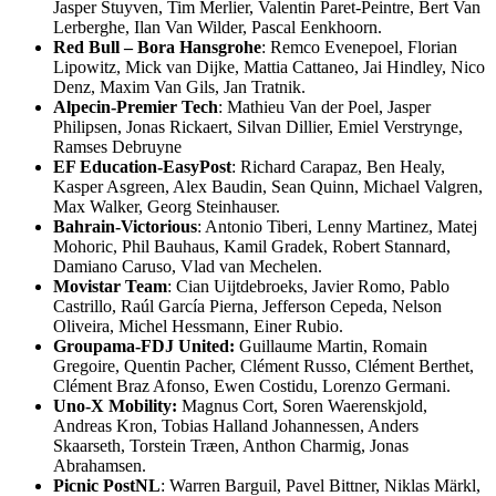
Jasper Stuyven, Tim Merlier, Valentin Paret-Peintre, Bert Van
Lerberghe, Ilan Van Wilder, Pascal Eenkhoorn.
Red Bull – Bora Hansgrohe
: Remco Evenepoel, Florian
Lipowitz, Mick van Dijke, Mattia Cattaneo, Jai Hindley, Nico
Denz, Maxim Van Gils, Jan Tratnik.
Alpecin-Premier Tech
: Mathieu Van der Poel, Jasper
Philipsen, Jonas Rickaert, Silvan Dillier, Emiel Verstrynge,
Ramses Debruyne
EF Education-EasyPost
: Richard Carapaz, Ben Healy,
Kasper Asgreen, Alex Baudin, Sean Quinn, Michael Valgren,
Max Walker, Georg Steinhauser.
Bahrain-Victorious
: Antonio Tiberi, Lenny Martinez, Matej
Mohoric, Phil Bauhaus, Kamil Gradek, Robert Stannard,
Damiano Caruso, Vlad van Mechelen.
Movistar Team
: Cian Uijtdebroeks, Javier Romo, Pablo
Castrillo, Raúl García Pierna, Jefferson Cepeda, Nelson
Oliveira, Michel Hessmann, Einer Rubio.
Groupama-FDJ United:
Guillaume Martin, Romain
Gregoire, Quentin Pacher, Clément Russo, Clément Berthet,
Clément Braz Afonso, Ewen Costidu, Lorenzo Germani.
Uno-X Mobility:
Magnus Cort, Soren Waerenskjold,
Andreas Kron, Tobias Halland Johannessen, Anders
Skaarseth, Torstein Træen, Anthon Charmig, Jonas
Abrahamsen.
Picnic PostNL
: Warren Barguil, Pavel Bittner, Niklas Märkl,