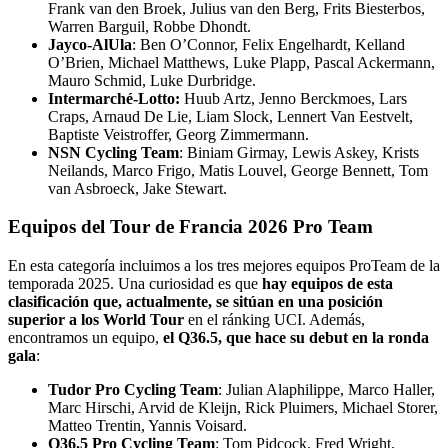
Frank van den Broek, Julius van den Berg, Frits Biesterbos,
Warren Barguil, Robbe Dhondt.
Jayco-AlUla
: Ben O’Connor, Felix Engelhardt, Kelland
O’Brien, Michael Matthews, Luke Plapp, Pascal Ackermann,
Mauro Schmid, Luke Durbridge.
Intermarché-Lotto:
Huub Artz, Jenno Berckmoes, Lars
Craps, Arnaud De Lie, Liam Slock, Lennert Van Eestvelt,
Baptiste Veistroffer, Georg Zimmermann.
NSN Cycling Team
: Biniam Girmay, Lewis Askey, Krists
Neilands, Marco Frigo, Matis Louvel, George Bennett, Tom
van Asbroeck, Jake Stewart.
Equipos del Tour de Francia 2026 Pro Team
En esta categoría incluimos a los tres mejores equipos ProTeam de la
temporada 2025. Una curiosidad es que
hay equipos de esta
clasificación que, actualmente, se sitúan en una posición
superior a los World Tour
en el ránking UCI. Además,
encontramos un equipo,
el Q36.5, que hace su debut en la ronda
gala
:
Tudor Pro Cycling Team
: Julian Alaphilippe, Marco Haller,
Marc Hirschi, Arvid de Kleijn, Rick Pluimers, Michael Storer,
Matteo Trentin, Yannis Voisard.
Q36.5 Pro Cycling Team
: Tom Pidcock, Fred Wright,