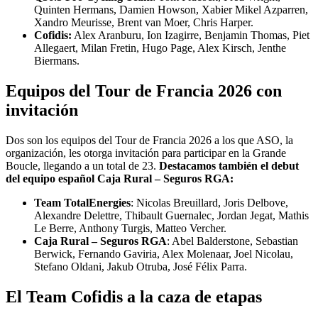
Quinten Hermans, Damien Howson, Xabier Mikel Azparren,
Xandro Meurisse, Brent van Moer, Chris Harper.
Cofidis:
Alex Aranburu, Ion Izagirre, Benjamin Thomas, Piet
Allegaert, Milan Fretin, Hugo Page, Alex Kirsch, Jenthe
Biermans.
Equipos del Tour de Francia 2026 con
invitación
Dos son los equipos del Tour de Francia 2026 a los que ASO, la
organización, les otorga invitación para participar en la Grande
Boucle, llegando a un total de 23.
Destacamos también el debut
del equipo español Caja Rural – Seguros RGA:
Team TotalEnergies
: Nicolas Breuillard, Joris Delbove,
Alexandre Delettre, Thibault Guernalec, Jordan Jegat, Mathis
Le Berre, Anthony Turgis, Matteo Vercher.
Caja Rural – Seguros RGA
: Abel Balderstone, Sebastian
Berwick, Fernando Gaviria, Alex Molenaar, Joel Nicolau,
Stefano Oldani, Jakub Otruba, José Félix Parra.
El Team Cofidis a la caza de etapas