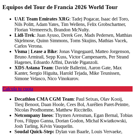
Equipos del Tour de Francia 2026 World Tour
UAE Team Emirates XRG
: Tadej Pogacar, Isaac del Toro,
Nils Politt, Adam Yates, Tim Wellens, Felix Grobschartner,
Florian Vermeersch, Brandon McNulty.
Lidl-Trek
: Juan Ayuso, Derek Gee, Mads Pedersen, Matthias
Skjelmose, Quinn Simmons, Toms Skujins, Mathias Vacek,
Carlos Verona.
Visma | Lease a Bike
: Jonas Vingegaard, Matteo Jorgenson,
Bruno Armirail, Sepp Kuss, Victor Campenaerts, Per Strand
Hagenes, Edoardo Affini, Davide Piganzoli.
XDS Astana Team
: Davide Ballerini, Aaron Gate, Max
Kanter, Sergio Higuita, Harold Tejada, Mike Teunissen,
Simone Velasco, Nico Vinokurov.
Calcula tu cuota
Decathlon CMA CGM Team
: Paul Seixas, Olav Kooij,
Tiesj Benoot, Daan Hoole, Cees Bol, Aurélien Paret-Peintre,
Nicolas Prodhomme, Matthew Riccitello.
Netcompany Ineos
: Thymen Arensman, Egan Bernal, Tobias
Foss, Filippo Ganna, Dorian Godon, Michal Kwiatkowski,
Josh Tarling, Kévin Vauquelin.
Soudal Quick-Step:
Dylan van Baarle, Louis Vervaeke,