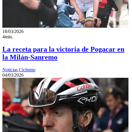
18/03/2026
4min.
La receta para la victoria de Pogacar en
la Milán-Sanremo
Noticias Ciclismo
04/03/2026