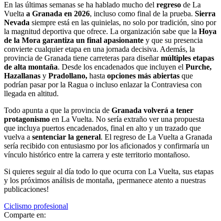
En las últimas semanas se ha hablado mucho del
regreso
de La
Vuelta
a Granada en 2026
, incluso como final de la prueba.
Sierra
Nevada
siempre está en las quinielas, no solo por tradición, sino por
la magnitud deportiva que ofrece. La organización sabe que la
Hoya
de la Mora garantiza un final apasionante
y que su presencia
convierte cualquier etapa en una jornada decisiva. Además, la
provincia de Granada tiene carreteras para diseñar
múltiples etapas
de alta montaña
. Desde los encadenados que incluyen el
Purche,
Hazallanas
y
Pradollano,
hasta
opciones más abiertas
que
podrían pasar por la Ragua o incluso enlazar la Contraviesa con
llegada en altitud.
Todo apunta a que la provincia de
Granada volverá a tener
protagonismo
en La Vuelta. No sería extraño ver una propuesta
que incluya puertos encadenados, final en alto y un trazado que
vuelva a
sentenciar la general
. El regreso de La Vuelta a Granada
sería recibido con entusiasmo por los aficionados y confirmaría un
vínculo histórico entre la carrera y este territorio montañoso.
Si quieres seguir al día todo lo que ocurra con La Vuelta, sus etapas
y los próximos análisis de montaña, ¡permanece atento a nuestras
publicaciones!
Ciclismo profesional
Comparte en: