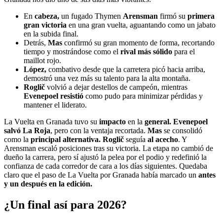
En
cabeza,
un fugado Thymen
Arensman
firmó su
primera
gran victoria
en una gran vuelta, aguantando como un jabato
en la subida final.
Detrás,
Mas
confirmó su gran momento de forma, recortando
tiempo y mostrándose como el
rival más sólido
para el
maillot rojo.
López,
combativo desde que la carretera picó hacia arriba,
demostró una vez más su talento para la alta montaña.
Roglič
volvió a dejar destellos de campeón, mientras
Evenepoel resistió
como pudo para minimizar pérdidas y
mantener el liderato.
La Vuelta en Granada tuvo su
impacto
en la
general. Evenepoel
salvó
La Roja
, pero con la ventaja recortada.
Mas
se consolidó
como la
principal alternativa. Roglič
seguía
al acecho
. Y
Arensman escaló posiciones tras su victoria. La etapa no cambió de
dueño la carrera, pero sí ajustó la pelea por el podio y redefinió la
confianza de cada corredor de cara a los días siguientes. Quedaba
claro que el paso de La Vuelta por Granada había marcado un
antes
y un después en la edición.
¿Un final así para 2026?