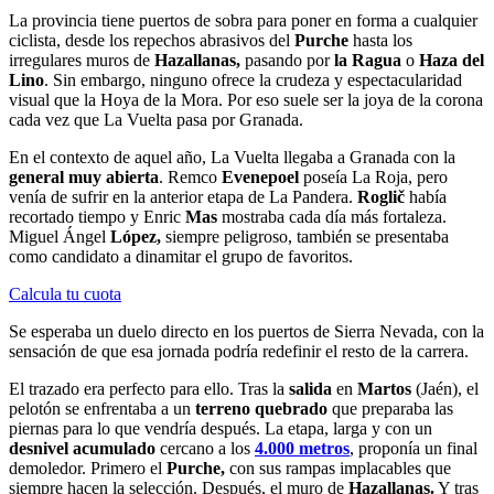
La provincia tiene puertos de sobra para poner en forma a cualquier
ciclista, desde los repechos abrasivos del
Purche
hasta los
irregulares muros de
Hazallanas,
pasando por
la Ragua
o
Haza del
Lino
. Sin embargo, ninguno ofrece la crudeza y espectacularidad
visual que la Hoya de la Mora. Por eso suele ser la joya de la corona
cada vez que La Vuelta pasa por Granada.
En el contexto de aquel año, La Vuelta llegaba a Granada con la
general muy abierta
. Remco
Evenepoel
poseía La Roja, pero
venía de sufrir en la anterior etapa de La Pandera.
Roglič
había
recortado tiempo y Enric
Mas
mostraba cada día más fortaleza.
Miguel Ángel
López,
siempre peligroso, también se presentaba
como candidato a dinamitar el grupo de favoritos.
Calcula tu cuota
Se esperaba un duelo directo en los puertos de Sierra Nevada, con la
sensación de que esa jornada podría redefinir el resto de la carrera.
El trazado era perfecto para ello. Tras la
salida
en
Martos
(Jaén), el
pelotón se enfrentaba a un
terreno quebrado
que preparaba las
piernas para lo que vendría después. La etapa, larga y con un
desnivel acumulado
cercano a los
4.000 metros
, proponía un final
demoledor. Primero el
Purche,
con sus rampas implacables que
siempre hacen la selección. Después, el muro de
Hazallanas.
Y tras