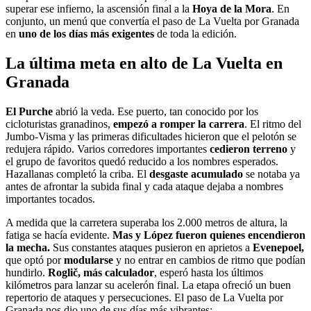
superar ese infierno, la ascensión final a la
Hoya
de la Mora
. En
conjunto, un menú que convertía el paso de La Vuelta por Granada
en
uno de los días más exigentes
de toda la edición.
La última meta en alto de La Vuelta en
Granada
El Purche
abrió la veda. Ese puerto, tan conocido por los
cicloturistas granadinos,
empezó a romper la carrera
. El ritmo del
Jumbo-Visma y las primeras dificultades hicieron que el pelotón se
redujera rápido. Varios corredores importantes
cedieron terreno
y
el grupo de favoritos quedó reducido a los nombres esperados.
Hazallanas completó la criba. El
desgaste acumulado
se notaba ya
antes de afrontar la subida final y cada ataque dejaba a nombres
importantes tocados.
A medida que la carretera superaba los 2.000 metros de altura, la
fatiga se hacía evidente.
Mas y López fueron quienes encendieron
la mecha.
Sus constantes ataques pusieron en aprietos a
Evenepoel,
que optó por
modularse
y no entrar en cambios de ritmo que podían
hundirlo.
Roglič,
más calculador
, esperó hasta los últimos
kilómetros para lanzar su acelerón final. La etapa ofreció un buen
repertorio de ataques y persecuciones. El paso de La Vuelta por
Granada nos dio uno de sus días más vibrantes: