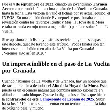
Fue el
4 de septiembre de 2022
, cuando un jovencísimo
Thymen
Arensman
coronó la última cima en alto de La Vuelta en Granada,
hasta la fecha. Esta victoria le valió el fichaje por su actual equipo, el
INEOS
. En una edición donde Evenepoel se posicionaba como
revelación contra los favoritos Roglic y Mas, la Hoya de la Mora
estaba marcada en rojo (nunca mejor dicho) para la resolución de La
Vuelta.
Si te apasiona el ciclismo y disfrutas reviviendo grandes etapas de
este deporte, quédate leyendo este artículo. ¡Pocos finales son tan
intensos como el último en alto de La Vuelta por Granada!
¿Veremos algo así en 2026?
Un imprescindible en el paso de La Vuelta
por Granada
Cuando hablamos de La Vuelta y de Granada, hay un nombre que
destaca por encima de todos: el
Alto de la Hoya de la Mora
. Este
puerto es un escenario natural que combina mucho kilometraje y
altitud en un solo bloque. Que se lo digan a los ciclistas que hicieron
la
contrarreloj de este
Campeonato de España de 2025
.
Subir
hasta los 2.510 metros supone entrar en un territorio donde la falta
de oxígeno pesa, y mucho.