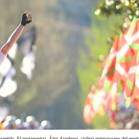
overtido. El protagonista, Álex Aranburu, ciclista guipuzcoano del equ