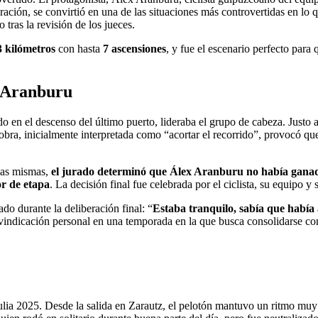
ración, se convirtió en una de las situaciones más controvertidas en lo 
 tras la revisión de los jueces.
3 kilómetros
con hasta
7 ascensiones
, y fue el escenario perfecto para
x Aranburu
 en el descenso del último puerto, lideraba el grupo de cabeza. Justo an
obra, inicialmente interpretada como “acortar el recorrido”, provocó qu
 las mismas,
el jurado determinó que Álex Aranburu no había gana
or de etapa
. La decisión final fue celebrada por el ciclista, su equipo 
do durante la deliberación final: “
Estaba tranquilo, sabía que había
ivindicación personal en una temporada en la que busca consolidarse com
zulia 2025. Desde la salida en Zarautz, el pelotón mantuvo un ritmo muy