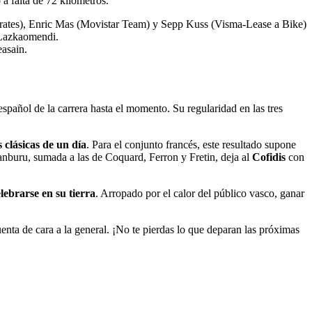
a falta de 72 kilómetros.
irates), Enric Mas (Movistar Team) y Sepp Kuss (Visma-Lease a Bike)
e Lazkaomendi.
asain.
spañol de la carrera hasta el momento. Su regularidad en las tres
s clásicas de un día
. Para el conjunto francés, este resultado supone
nburu, sumada a las de Coquard, Ferron y Fretin, deja al
Cofidis
con
lebrarse en su tierra
. Arropado por el calor del público vasco, ganar
uenta de cara a la general. ¡No te pierdas lo que deparan las próximas