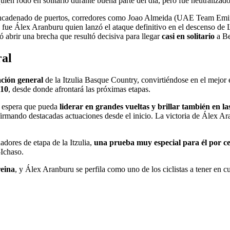
 rodó en solitario durante buena parte del día, pero fue neutralizado 
 el encadenado de puertos, corredores como Joao Almeida (UAE Team Em
o, fue Álex Aranburu quien lanzó el ataque definitivo en el descenso d
ió abrir una brecha que resultó decisiva para llegar
casi en solitario
a Be
ral
ación general
de la Itzulia Basque Country, convirtiéndose en el mejor e
 10
, desde donde afrontará las próximas etapas.
e espera que pueda
liderar en grandes vueltas y brillar también en la
rmando destacadas actuaciones desde el inicio. La victoria de Álex Ara
dores de etapa de la Itzulia,
una prueba muy especial para él por ce
-Ichaso.
reina
, y Álex Aranburu se perfila como uno de los ciclistas a tener en c