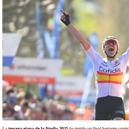
La
tercera etapa de la Itzulia 2025
ha tenido un final bastante contr