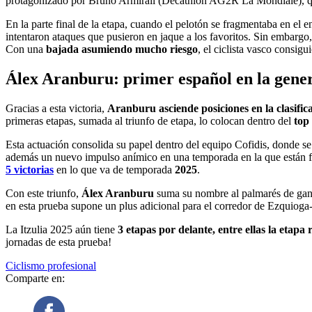
protagonizado por Bruno Armirail (Decathlon AG2R La Mondiale), quien
En la parte final de la etapa, cuando el pelotón se fragmentaba en
intentaron ataques que pusieron en jaque a los favoritos. Sin embarg
Con una
bajada asumiendo mucho riesgo
, el ciclista vasco consigu
Álex Aranburu: primer español en la gene
Gracias a esta victoria,
Aranburu asciende posiciones en la clasific
primeras etapas, sumada al triunfo de etapa, lo colocan dentro del
top
Esta actuación consolida su papel dentro del equipo Cofidis, donde s
además un nuevo impulso anímico en una temporada en la que están fi
5 victorias
en lo que va de temporada
2025
.
Con este triunfo,
Álex Aranburu
suma su nombre al palmarés de gana
en esta prueba supone un plus adicional para el corredor de Ezquioga
La Itzulia 2025 aún tiene
3 etapas por delante, entre ellas la etapa 
jornadas de esta prueba!
Ciclismo profesional
Comparte en: