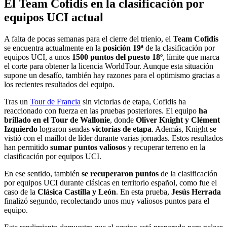
El Team Cofidis en la clasificación por
equipos UCI actual
A falta de pocas semanas para el cierre del trienio, el
Team Cofidis
se encuentra actualmente en la
posición 19ª
de la clasificación por
equipos UCI, a unos
1500 puntos del puesto 18º
, límite que marca
el corte para obtener la licencia WorldTour. Aunque esta situación
supone un desafío, también hay razones para el optimismo gracias a
los recientes resultados del equipo.
Tras un
Tour de Francia
sin victorias de etapa, Cofidis ha
reaccionado con fuerza en las pruebas posteriores. El equipo
ha
brillado en el Tour de Wallonie
, donde
Oliver Knight y Clément
Izquierdo
lograron sendas
victorias de etapa
. Además, Knight se
vistió con el maillot de líder durante varias jornadas. Estos resultados
han permitido
sumar puntos valiosos
y recuperar terreno en la
clasificación por equipos UCI.
En ese sentido, también
se recuperaron puntos
de la clasificación
por equipos UCI durante clásicas en territorio español, como fue el
caso de la
Clásica Castilla y León
. En esta prueba,
Jesús Herrada
finalizó segundo, recolectando unos muy valiosos puntos para el
equipo.