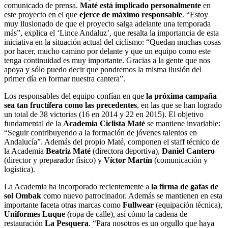
comunicado de prensa.
Maté
está implicado personalmente
en
este proyecto en el que
ejerce de máximo responsable
. “Estoy
muy ilusionado de que el proyecto salga adelante una temporada
más”, explica el ‘Lince Andaluz’, que resalta la importancia de esta
iniciativa en la situación actual del ciclismo: “Quedan muchas cosas
por hacer, mucho camino por delante y que un equipo como este
tenga continuidad es muy importante. Gracias a la gente que nos
apoya y sólo puedo decir que pondremos la misma ilusión del
primer día en formar nuestra cantera”.
Los responsables del equipo confían en que
la próxima campaña
sea tan fructífera como las precedentes
, en las que se han logrado
un total de 38 victorias (16 en 2014 y 22 en 2015). El objetivo
fundamental de la
Academia Ciclista Maté
se mantiene invariable:
“Seguir contribuyendo a la formación de jóvenes talentos en
Andalucía”. Además del propio Maté, componen el staff técnico de
la Academia
Beatriz Maté
(directora deportiva),
Daniel Cantero
(director y preparador físico) y
Víctor Martín
(comunicación y
logística).
La Academia ha incorporado recientemente a
la firma de gafas de
sol Ombak
como nuevo patrocinador. Además se mantienen en esta
importante faceta otras marcas como
Fullwear
(equipación técnica),
Uniformes Luque
(ropa de calle), así cómo la cadena de
restauración
La Pesquera
. “Para nosotros es un orgullo que haya