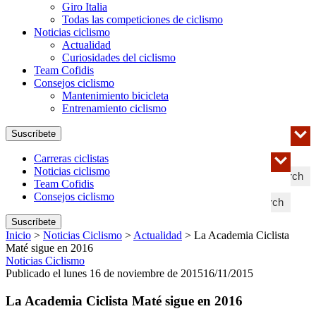
Giro Italia
Todas las competiciones de ciclismo
Noticias ciclismo
Actualidad
Curiosidades del ciclismo
Team Cofidis
Consejos ciclismo
Mantenimiento bicicleta
Entrenamiento ciclismo
Suscríbete
Carreras ciclistas
Noticias ciclismo
Search
Team Cofidis
Consejos ciclismo
Search
Suscríbete
Inicio
>
Noticias Ciclismo
>
Actualidad
>
La Academia Ciclista
Maté sigue en 2016
Noticias Ciclismo
Publicado el lunes 16 de noviembre de 2015
16/11/2015
La Academia Ciclista Maté sigue en 2016