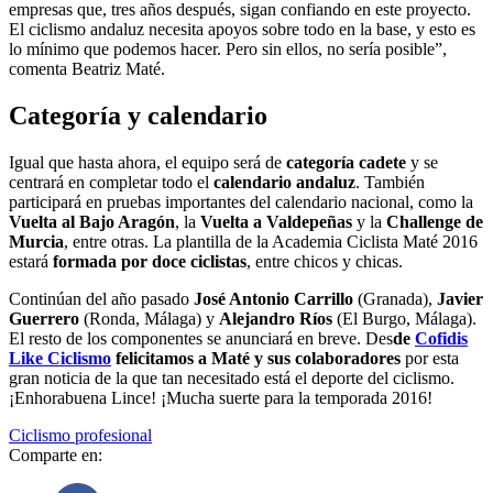
empresas que, tres años después, sigan confiando en este proyecto.
El ciclismo andaluz necesita apoyos sobre todo en la base, y esto es
lo mínimo que podemos hacer. Pero sin ellos, no sería posible”,
comenta Beatriz Maté.
Categoría y calendario
Igual que hasta ahora, el equipo será de
categoría cadete
y se
centrará en completar todo el
calendario andaluz
. También
participará en pruebas importantes del calendario nacional, como la
Vuelta al Bajo Aragón
, la
Vuelta a Valdepeñas
y la
Challenge de
Murcia
, entre otras. La plantilla de la Academia Ciclista Maté 2016
estará
formada por
doce ciclistas
, entre chicos y chicas.
Continúan del año pasado
José Antonio Carrillo
(Granada),
Javier
Guerrero
(Ronda, Málaga) y
Alejandro Ríos
(El Burgo, Málaga).
El resto de los componentes se anunciará en breve. Des
de
Cofidis
Like Ciclismo
felicitamos a Maté y sus colaboradores
por esta
gran noticia de la que tan necesitado está el deporte del ciclismo.
¡Enhorabuena Lince! ¡Mucha suerte para la temporada 2016!
Ciclismo profesional
Comparte en: