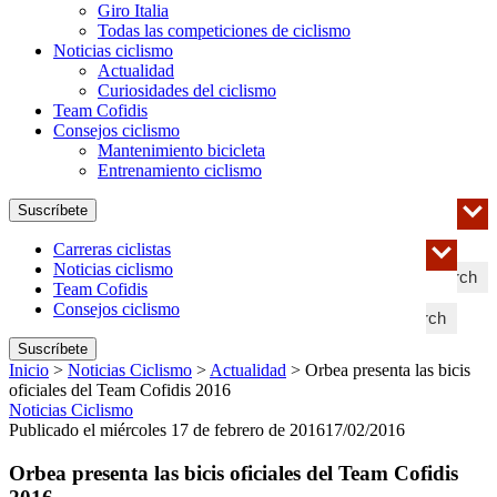
Giro Italia
Todas las competiciones de ciclismo
Noticias ciclismo
Actualidad
Curiosidades del ciclismo
Team Cofidis
Consejos ciclismo
Mantenimiento bicicleta
Entrenamiento ciclismo
Suscríbete
Carreras ciclistas
Noticias ciclismo
Search
Team Cofidis
Consejos ciclismo
Search
Suscríbete
Inicio
>
Noticias Ciclismo
>
Actualidad
>
Orbea presenta las bicis
oficiales del Team Cofidis 2016
Noticias Ciclismo
Publicado el miércoles 17 de febrero de 2016
17/02/2016
Orbea presenta las bicis oficiales del Team Cofidis