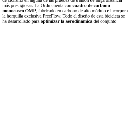
de ciclismo en alguna de las pruebas de triatlón de larga distancia
más prestigiosas. La Ordu cuenta con
cuadro de carbono
monocasco OMP
, fabricado en carbono de alto módulo e incorpora
la horquilla exclusiva FreeFlow. Todo el diseño de esta bicicleta se
ha desarrollado para
optimizar la aerodinámica
del conjunto.