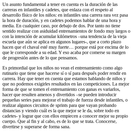
Un asunto fundamental a tener en cuenta es la duración de las
carreras en infantiles y cadetes, que enlaza con el respeto al
desarrollo físico de los niños: en infantiles una carrera rara vez pasa
la hora de duración, y en cadetes podemos hablar de una hora y
media. En cualquier caso, por debajo de dos. Por tanto no tiene
sentido realizar con asiduidad entrenamientos de fondo muy largos o
con la intención de acumular kilómetros –una tendencia de la vieja
escuela que aún se aplica en algunos lugares-, que a corto plazo
hacen que el chaval esté muy fuerte… porque está por encima de lo
que le corresponde a su edad. Y eso acaba por comerse su margen
de progresión antes de lo que pensamos.
Es primordial que los niños no vean el entrenamiento como algo
rutinario que tiene que hacerse sí o sí para después poder rendir en
carrera. Hay que tener en cuenta que estamos hablando de niños y
que no podemos exigirles resultados en las competiciones. La mejor
forma de que se tomen el entrenamiento con ganas es variarlos,
hacer que resulten amenos y divertidos –se pueden introducir
pequeñas series para mejorar el trabajo de fuerza desde infantiles, o
realizar algunos circuitos de sprints para que vayan probando
distancias y viendo cuál es la que mejor se le da, sobre todo en
cadetes- y lograr que con ellos empiecen a conocer mejor su propio
cuerpo. Que al fin y al cabo, es de lo que se trata. Conocerse,
divertirse y superarse de forma sana.