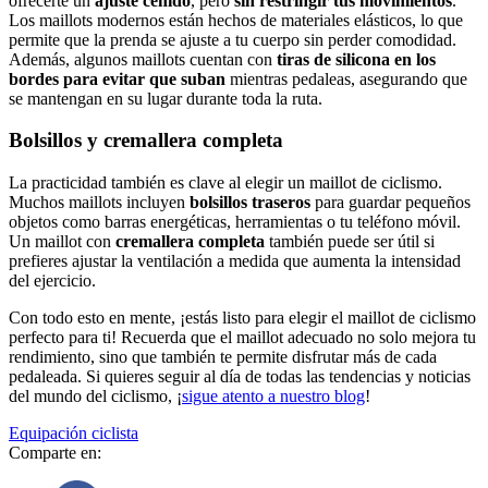
ofrecerte un
ajuste ceñido
, pero
sin restringir tus movimientos
.
Los maillots modernos están hechos de materiales elásticos, lo que
permite que la prenda se ajuste a tu cuerpo sin perder comodidad.
Además, algunos maillots cuentan con
tiras de silicona en los
bordes para evitar que suban
mientras pedaleas, asegurando que
se mantengan en su lugar durante toda la ruta.
Bolsillos y cremallera completa
La practicidad también es clave al elegir un maillot de ciclismo.
Muchos maillots incluyen
bolsillos traseros
para guardar pequeños
objetos como barras energéticas, herramientas o tu teléfono móvil.
Un maillot con
cremallera completa
también puede ser útil si
prefieres ajustar la ventilación a medida que aumenta la intensidad
del ejercicio.
Con todo esto en mente, ¡estás listo para elegir el maillot de ciclismo
perfecto para ti! Recuerda que el maillot adecuado no solo mejora tu
rendimiento, sino que también te permite disfrutar más de cada
pedaleada. Si quieres seguir al día de todas las tendencias y noticias
del mundo del ciclismo, ¡
sigue atento a nuestro blog
!
Equipación ciclista
Comparte en: