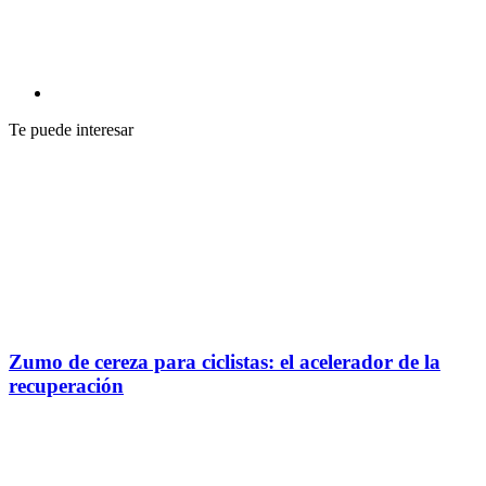
Política de privacidad
Política de cookies
Síguenos en:
Cofidis S.A. Sucursal en España
Plaza de la Pau s/n, Edifico WTC AP1
Cornellà de Llobregat, Barcelona, 08940
900856060
https://www.cofidis.es/es/index.html
© Cofidis 2026
Suscríbete a la newsletter
¡Sé el primero en conocer la actualidad ciclista!
Instagram