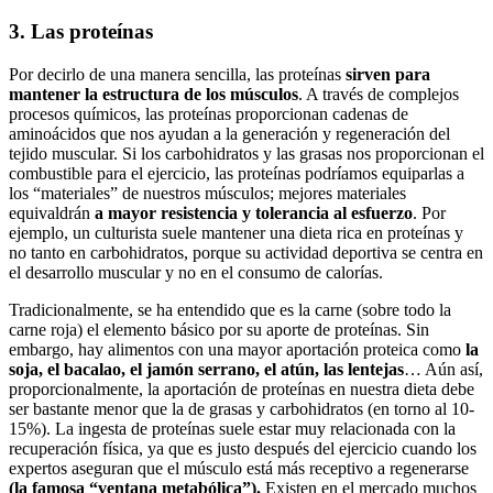
3. Las proteínas
Por decirlo de una manera sencilla, las proteínas
sirven para
mantener la estructura de los músculos
. A través de complejos
procesos químicos, las proteínas proporcionan cadenas de
aminoácidos que nos ayudan a la generación y regeneración del
tejido muscular. Si los carbohidratos y las grasas nos proporcionan el
combustible para el ejercicio, las proteínas podríamos equiparlas a
los “materiales” de nuestros músculos; mejores materiales
equivaldrán
a mayor resistencia y tolerancia al esfuerzo
. Por
ejemplo, un culturista suele mantener una dieta rica en proteínas y
no tanto en carbohidratos, porque su actividad deportiva se centra en
el desarrollo muscular y no en el consumo de calorías.
Tradicionalmente, se ha entendido que es la carne (sobre todo la
carne roja) el elemento básico por su aporte de proteínas. Sin
embargo, hay alimentos con una mayor aportación proteica como
la
soja, el bacalao, el jamón serrano, el atún, las lentejas
… Aún así,
proporcionalmente, la aportación de proteínas en nuestra dieta debe
ser bastante menor que la de grasas y carbohidratos (en torno al 10-
15%). La ingesta de proteínas suele estar muy relacionada con la
recuperación física, ya que es justo después del ejercicio cuando los
expertos aseguran que el músculo está más receptivo a regenerarse
(la famosa “ventana metabólica”).
Existen en el mercado muchos