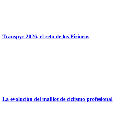
Este campo es un campo de validación y debe quedar sin
cambios.
Nombre
*
Email
*
Privacidad
Autorizo
todos los tratamientos
Autorizo el
tratamiento de mis datos
personales para
el envío de ofertas comerciales relativas a productos
financieros Cofidis por medios electrónicos.
Deseo recibir ofertas comerciales relativas a
productos financieros Cofidis por medios electrónicos
Enviar
¡Muchas gracias por suscribirte a nuestra newsletter!