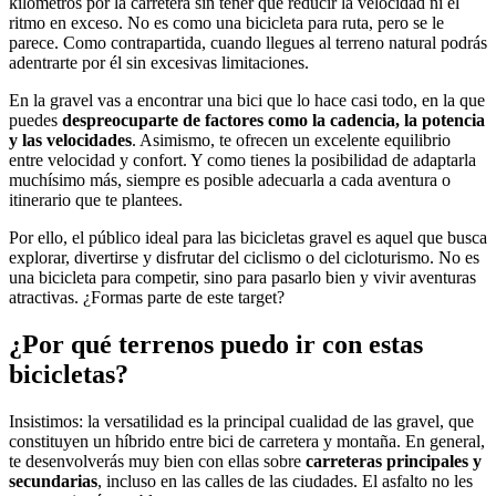
kilómetros por la carretera sin tener que reducir la velocidad ni el
ritmo en exceso. No es como una bicicleta para ruta, pero se le
parece. Como contrapartida, cuando llegues al terreno natural podrás
adentrarte por él sin excesivas limitaciones.
En la gravel vas a encontrar una bici que lo hace casi todo, en la que
puedes
despreocuparte de factores como la cadencia, la potencia
y las velocidades
. Asimismo, te ofrecen un excelente equilibrio
entre velocidad y confort. Y como tienes la posibilidad de adaptarla
muchísimo más, siempre es posible adecuarla a cada aventura o
itinerario que te plantees.
Por ello, el público ideal para las bicicletas gravel es aquel que busca
explorar, divertirse y disfrutar del ciclismo o del cicloturismo. No es
una bicicleta para competir, sino para pasarlo bien y vivir aventuras
atractivas. ¿Formas parte de este target?
¿Por qué terrenos puedo ir con estas
bicicletas?
Insistimos: la versatilidad es la principal cualidad de las gravel, que
constituyen un híbrido entre bici de carretera y montaña. En general,
te desenvolverás muy bien con ellas sobre
carreteras principales y
secundarias
, incluso en las calles de las ciudades. El asfalto no les