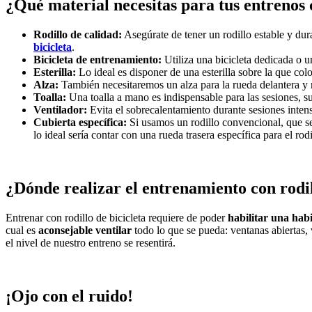
¿Qué material necesitas para tus entrenos 
Rodillo de calidad:
Asegúrate de tener un rodillo estable y dura
bicicleta
.
Bicicleta de entrenamiento:
Utiliza una bicicleta dedicada o u
Esterilla:
Lo ideal es disponer de una esterilla sobre la que col
Alza:
También necesitaremos un alza para la rueda delantera y m
Toalla:
Una toalla a mano es indispensable para las sesiones, s
Ventilador:
Evita el sobrecalentamiento durante sesiones inten
Cubierta específica:
Si usamos un rodillo convencional, que se 
lo ideal sería contar con una rueda trasera específica para el rod
¿Dónde realizar el entrenamiento con rodil
Entrenar con rodillo de bicicleta requiere de poder
habilitar una hab
cual es
aconsejable ventilar
todo lo que se pueda: ventanas abiertas,
el nivel de nuestro entreno se resentirá.
¡Ojo con el ruido!