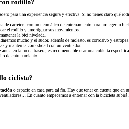
con rodillo?
dero para una experiencia segura y efectiva. Si no tienes claro qué rodi
na de carretera con un neumático de entrenamiento para proteger tu bicic
ocar el rodillo y amortiguar sus movimientos.
antener la bici nivelada.
udaremos mucho y el sudor, además de molesto, es corrosivo y estropea la
sas y manten la comodidad con un ventilador.
ancla en la rueda trasera, es recomendable usar una cubierta específica
illo de entrenamiento.
lo ciclista?
itación
o espacio en casa para tal fin. Hay que tener en cuenta que en u
 ventiladores… En cuanto empecemos a entrenar con la bicicleta subirá l