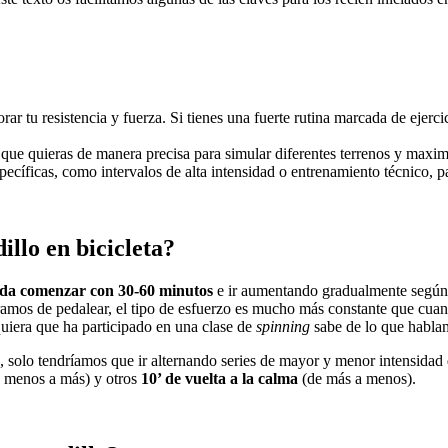
ar tu resistencia y fuerza. Si tienes una fuerte rutina marcada de ejerci
ia que quieras de manera precisa para simular diferentes terrenos y maxi
ecíficas, como intervalos de alta intensidad o entrenamiento técnico, pa
llo en bicicleta?
da comenzar con 30-60 minutos
e ir aumentando gradualmente según la
mos de pedalear, el tipo de esfuerzo es mucho más constante que cuand
quiera que ha participado en una clase de
spinning
sabe de lo que habla
, solo tendríamos que ir alternando series de mayor y menor intensidad d
 menos a más) y otros
10’ de vuelta a la calma
(de más a menos).