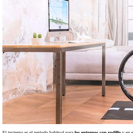
El invierno es el periodo habitual para
los entrenos con rodillo
y en e