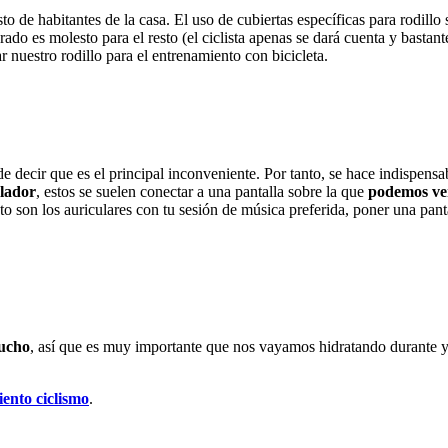
sto de habitantes de la casa. El uso de cubiertas específicas para rodil
ado es molesto para el resto (el ciclista apenas se dará cuenta y basta
r nuestro rodillo para el entrenamiento con bicicleta.
de decir que es el principal inconveniente. Por tanto, se hace indispen
lador
, estos se suelen conectar a una pantalla sobre la que
podemos ver
o son los auriculares con tu sesión de música preferida, poner una pantal
ucho
, así que es muy importante que nos vayamos hidratando durante y
ento ciclismo
.