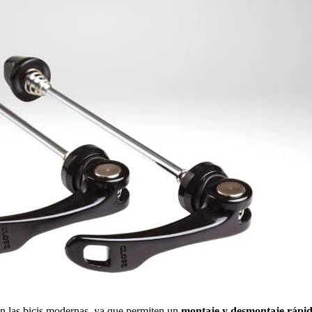
en las bicis modernas, ya que permiten un
montaje y desmontaje rápi