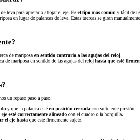
de leva para apretar o aflojar el eje.
Es el tipo más común
y fácil de us
ariposa en lugar de palancas de leva. Estas tuercas se giran manualment
ente?
tuerca de mariposa
en sentido contrario a las agujas del reloj
.
erca de mariposa en sentido de las agujas del reloj
hasta que esté firmem
s?
amos un repaso paso a paso:
ado
y que la palanca esté
en posición cerrada
con suficiente presión.
l eje
esté correctamente alineado
con el cuadro o la horquilla.
r el eje hasta
que esté firmemente sujeto.