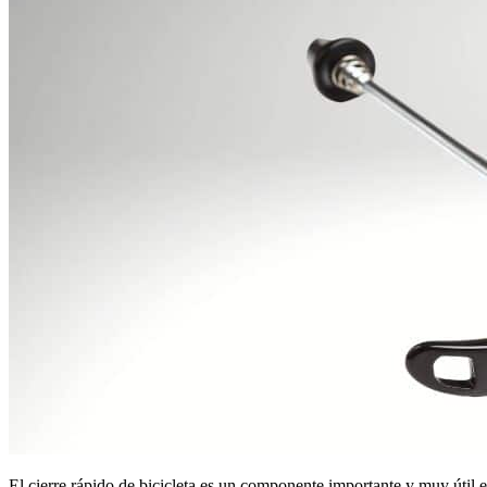
El cierre rápido de bicicleta es un componente importante y muy útil 