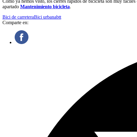
Como ya hemos visto, los cierres rápidos de bicicleta son muy fácil
apartado
Mantenimiento bicicleta
.
Bici de carretera
Bici urbana
btt
Comparte en: