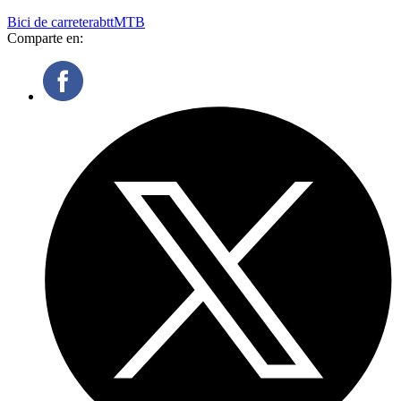
Bici de carretera
btt
MTB
Comparte en: