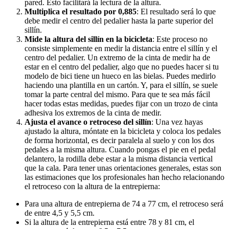
pared. Esto facilitará la lectura de la altura.
Multiplica el resultado por 0,885
: El resultado será lo que
debe medir el centro del pedalier hasta la parte superior del
sillín.
Mide la altura del sillín en la bicicleta
: Este proceso no
consiste simplemente en medir la distancia entre el sillín y el
centro del pedalier. Un extremo de la cinta de medir ha de
estar en el centro del pedalier, algo que no puedes hacer si tu
modelo de bici tiene un hueco en las bielas. Puedes medirlo
haciendo una plantilla en un cartón. Y, para el sillín, se suele
tomar la parte central del mismo. Para que te sea más fácil
hacer todas estas medidas, puedes fijar con un trozo de cinta
adhesiva los extremos de la cinta de medir.
Ajusta el avance o retroceso del sillín
: Una vez hayas
ajustado la altura, móntate en la bicicleta y coloca los pedales
de forma horizontal, es decir paralela al suelo y con los dos
pedales a la misma altura. Cuando pongas el pie en el pedal
delantero, la rodilla debe estar a la misma distancia vertical
que la cala. Para tener unas orientaciones generales, estas son
las estimaciones que los profesionales han hecho relacionando
el retroceso con la altura de la entrepierna:
Para una altura de entrepierna de 74 a 77 cm, el retroceso será
de entre 4,5 y 5,5 cm.
Si la altura de la entrepierna está entre 78 y 81 cm, el