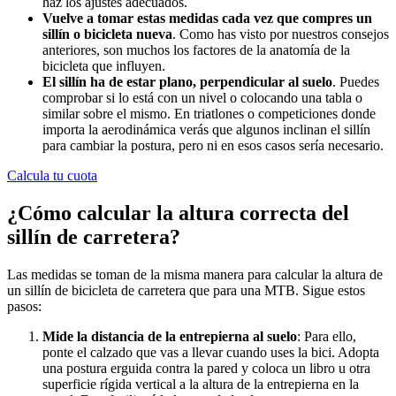
haz los ajustes adecuados.
Vuelve a tomar estas medidas cada vez que compres un
sillín o bicicleta nueva
. Como has visto por nuestros consejos
anteriores, son muchos los factores de la anatomía de la
bicicleta que influyen.
El sillín ha de estar plano, perpendicular al suelo
. Puedes
comprobar si lo está con un nivel o colocando una tabla o
similar sobre el mismo. En triatlones o competiciones donde
importa la aerodinámica verás que algunos inclinan el sillín
para cambiar la postura, pero ni en esos casos sería necesario.
Calcula tu cuota
¿Cómo calcular la altura correcta del
sillín de carretera?
Las medidas se toman de la misma manera para calcular la altura de
un sillín de bicicleta de carretera que para una MTB. Sigue estos
pasos:
Mide la distancia de la entrepierna al suelo
: Para ello,
ponte el calzado que vas a llevar cuando uses la bici. Adopta
una postura erguida contra la pared y coloca un libro u otra
superficie rígida vertical a la altura de la entrepierna en la