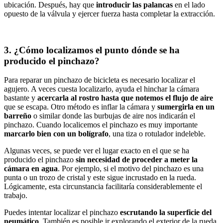
ubicación. Después, hay que
introducir las palancas
en el lado
opuesto de la válvula y ejercer fuerza hasta completar la extracción.
3. ¿Cómo localizamos el punto dónde se ha
producido el pinchazo?
Para reparar un pinchazo de bicicleta es necesario localizar el
agujero. A veces cuesta localizarlo, ayuda el hinchar la cámara
bastante y
acercarla al rostro hasta que notemos el flujo de aire
que se escapa. Otro método es inflar la cámara y
sumergirla en un
barreño
o similar donde las burbujas de aire nos indicarán el
pinchazo. Cuando localicemos el pinchazo es muy importante
marcarlo bien con un bolígrafo
, una tiza o rotulador indeleble.
Algunas veces, se puede ver el lugar exacto en el que se ha
producido el pinchazo
sin necesidad de proceder a meter la
cámara en agua
. Por ejemplo, si el motivo del pinchazo es una
punta o un trozo de cristal y este sigue incrustado en la rueda.
Lógicamente, esta circunstancia facilitaría considerablemente el
trabajo.
Puedes intentar localizar el pinchazo
escrutando la superficie del
neumático
. También es posible ir explorando el exterior de la rueda