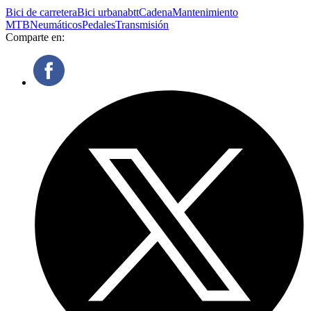
Bici de carretera
Bici urbana
btt
Cadena
Mantenimiento
MTB
Neumáticos
Pedales
Transmisión
Comparte en: