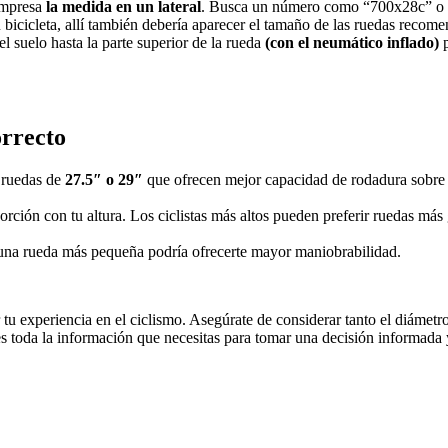
impresa
la medida en un lateral
. Busca un número como “700x28c” o “2
u bicicleta, allí también debería aparecer el tamaño de las ruedas reco
 suelo hasta la parte superior de la rueda
(con el neumático inflado)
p
orrecto
r ruedas de
27.5″ o 29″
que ofrecen mejor capacidad de rodadura sobre te
rción con tu altura. Los ciclistas más altos pueden preferir ruedas má
 una rueda más pequeña podría ofrecerte mayor maniobrabilidad.
r tu experiencia en el ciclismo. Asegúrate de considerar tanto el diámet
es toda la información que necesitas para tomar una decisión informada 