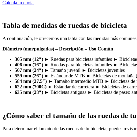
Calcula tu cuota
Tabla de medidas de ruedas de bicicleta
A continuación, te ofrecemos una tabla con las medidas más comunes d
Diámetro (mm/pulgadas) – Descripción – Uso Común
305 mm (12″)
► Ruedas para bicicletas infantiles ► Bicicleta
406 mm (16″)
► Ruedas para bicicletas infantiles ► Bicicletas
507 mm (24″)
► Tamaño juvenil ► Bicicletas juveniles
559 mm (26″)
► Estándar de MTB ► Bicicletas de montaña
584 mm (27.5″)
► Tamaño intermedio MTB ► Bicicletas de 
622 mm (700C)
► Estándar de carretera ► Bicicletas de carret
635 mm (28″)
► Bicicletas antiguas ► Bicicletas de paseo an
¿Cómo saber el tamaño de las ruedas de tu 
Para determinar el tamaño de las ruedas de tu bicicleta, puedes revisar