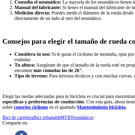
Consulta el neumático:
La mayoría de los neumáticos tienen 
Manual del fabricante:
Si tienes el manual del fabricante de t
Medición directa:
Puedes medir el diámetro de la rueda desde el
directamente de un lado al otro del neumático.
Consejos para elegir el tamaño de rueda c
Considera tu uso:
Si te gusta el ciclismo de montaña, opta po
estándar.
Tu altura:
Asegúrate de que el tamaño de la rueda esté en propo
encontrar
más cómodas las de 26″
.
Tipo de terreno:
Para terrenos técnicos y con muchas curvas,
Elegir las ruedas adecuadas para tu bicicleta es crucial para maximiza
específicas y preferencias de conducción
. Con esta guía, ahora tien
sobre
consejos ciclismo
en el apartado
Mantenimiento bicicleta
.
Bici de carretera
Bici urbana
btt
MTB
Neumáticos
Comparte en: