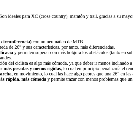
n ideales para XC (cross-country), maratón y trail, gracias a su may
 circunferencia)
con un neumático de MTB.
eda de 26” y sus características, por tanto, más diferenciadas.
ficacia
y permiten superar con más holgura los obstáculos (tanto en su
randes.
ición del ciclista es algo más cómoda, ya que deber ir menos inclinado a 
er más pesadas y menos rígidas
, lo cual en principio penalizaría el re
marcha
, en movimiento, lo cual las hace algo peores que una 26” en las 
más rápida, más cómoda
y permite trazar con menos problemas que un