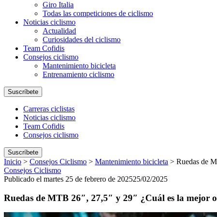
Giro Italia
Todas las competiciones de ciclismo
Noticias ciclismo
Actualidad
Curiosidades del ciclismo
Team Cofidis
Consejos ciclismo
Mantenimiento bicicleta
Entrenamiento ciclismo
Suscríbete
Carreras ciclistas
Noticias ciclismo
Team Cofidis
Consejos ciclismo
Suscríbete
Inicio
>
Consejos Ciclismo
>
Mantenimiento bicicleta
>
Ruedas de MT
Consejos Ciclismo
Publicado el martes 25 de febrero de 2025
25/02/2025
Ruedas de MTB 26″, 27,5″ y 29″ ¿Cuál es la mejor 