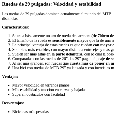
Ruedas de 29 pulgadas: Velocidad y estabilidad
Las ruedas de 29 pulgadas dominan actualmente el mundo del MTB. So
distancias.
Características:
Se trata básicamente un aro de rueda de carretera
(de 700cm de
El tamaño de la rueda es
sensiblemente mayor
que la de una ru
La principal ventaja de estas ruedas es que ruedan
con mayor e
Son bicis
más estables
, con mayor distancia entre ejes y más g
Suelen ser
más altas en la parte delantera
, con lo cual la pos
Comparadas con las ruedas de 26”, las 29” pagan el peaje
de s
Al ser más grandes, son ruedas que
cuesta más de poner en 
Una bici con ruedas de MTB 29” ya lanzada y con inercia
es 
Ventajas:
Mayor velocidad en terrenos planos
Más estabilidad y tracción en curvas y bajadas
Superan obstáculos con facilidad
Desventajas:
Bicicletas más pesadas