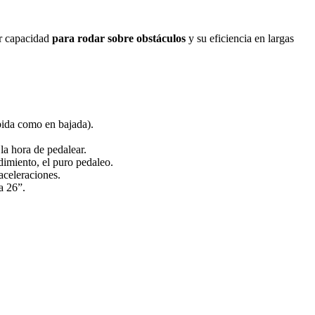
or capacidad
para rodar sobre obstáculos
y su eficiencia en largas
bida como en bajada).
la hora de pedalear.
ndimiento, el puro pedaleo.
aceleraciones.
a 26”.