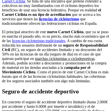
Carnet Ciclista
. Se trata de una iniciativa que pretene extender a
colectivos no muy familiarizados con el ciclismo deportivo los
beneficios de usar una licencia federativa. Porque en realidad
el
Carnet Ciclista es un tipo de acreditación
que se acerca a los
servicios que tienen las
licencias de cicloturismo
que
tradicionalmente ofrecen las federaciones ciclistas en España.
El principal atractivo de este
nuevo Carnet Ciclista
, que ya se puso
en marcha el pasado año, es su precio, mucho más económico que el
de las
licencias cicloturistas tradicionales
. A cambio de esa cuota
reducida los usuarios disfrutarán de un
seguro de
Responsabilidad
Civil
(RC), un seguro de accidentes limitado y un descuento del
50% en las licencias de un día (seguro de día) en el caso de que
quieran participar en
marchas cicloturistas o ciclodeportivas
.
Además, podrán acceder a descuentos y promociones en la compra
de material en las tiendas asociadas a la
campaña por el
Movimiento Ciclista
. Como el precio de este Carnet Ciclista es más
barato que el de las licencias cicloturistas habituales, las coberturas
de los seguros asociados también son algo más limitadas.
Seguro de accidente deportivo
En concreto el seguro de accidente deportivo limitado (hasta 2.000€
por accidente y hasta 6.000€ por muerte e invalidez) y el de
responsabilidad civil (hasta 150.000€ con reclamación de daños y