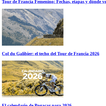
Tour de Francia Femenino: Fechas, etapas y dónde ve
Col du Galibier: el techo del Tour de Francia 2026
El calendario de Pogacar para 2026